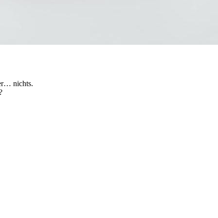
er… nichts.
?