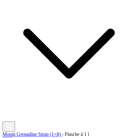
Monin Grenadine Sirup (1+8)
-
Flasche à
1 l