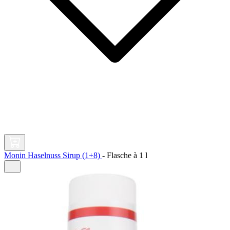
Monin Haselnuss Sirup (1+8)
-
Flasche à
1 l