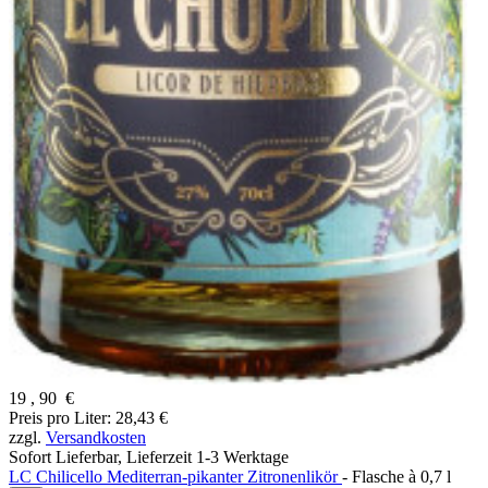
19
,
90
€
Preis pro Liter: 28,43 €
zzgl.
Versandkosten
Sofort Lieferbar,
Lieferzeit 1-3 Werktage
LC Chilicello Mediterran-pikanter Zitronenlikör
- Flasche à 0,7 l