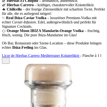
🌿
Hierbas El Chupito
– aromatisch, authentisch.
🌿
Hierbas Carrero
– kräftiger, charaktervoller Kräuterlikör.
🔥
Chilicello
– der feurige Zitronenlikör mit scharfem Twist. Perfekt
für alle, die es aufregend mögen!
✨
Real Ibiza Caviar Vodka
– luxuriöser Premium‑Vodka mit
echter
Caviar‑Infusion
. Edel, außergewöhnlich und perfekt für
Signature Cocktails.
🍊
Orange Moon IBIZA Mandarin‑Orange Vodka
– fruchtig,
frisch, sonnig. Die pure Ibiza‑Mandarine im Glas!
Ob Bar, Restaurant oder Szene‑Location – diese Produkte bringen
echtes
Ibiza‑Feeling
ins Glas.
Licor de Hierbas Carrero Mediterraner Kräuterlikör
- Flasche à 1 l