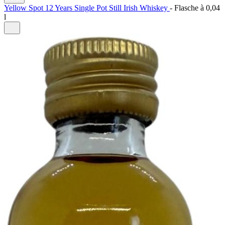
Yellow Spot 12 Years Single Pot Still Irish Whiskey
-
Flasche à
0,04
l