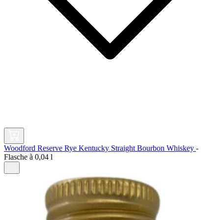
Woodford Reserve Rye Kentucky Straight Bourbon Whiskey
-
Flasche à
0,04 l