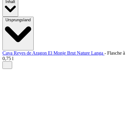
Inhalt
Ursprungsland
Cava Reyes de Aragon El Monje Brut Nature Langa
-
Flasche à
0,75 l