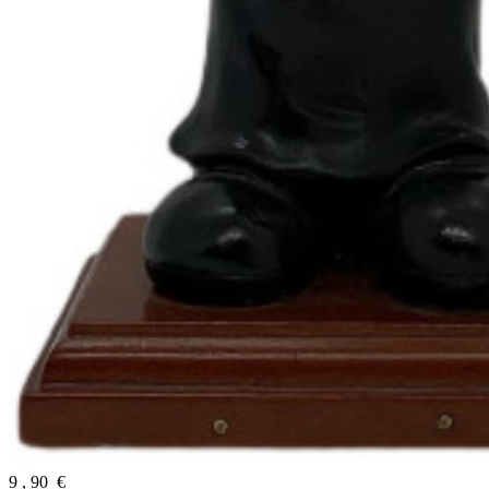
9
,
90
€