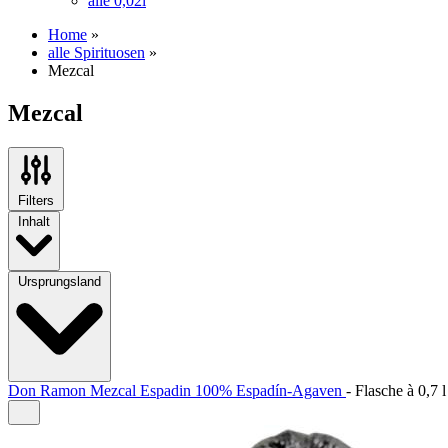
alle 0,02l
Home
»
alle Spirituosen
»
Mezcal
Mezcal
Filters
Inhalt
Ursprungsland
Don Ramon Mezcal Espadin 100% Espadín-Agaven
-
Flasche à
0,7 l