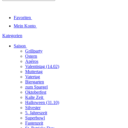
Favoriten
Mein Konto
Kategorien
Saison
Grillparty
Ostern
Apéros
Valentistag (14.02)
Muttertag
Vatertag
Biergarten
zum Spargel
Oktoberfest
Kalte Zeit
Halloween (31.10)
Silvester
5. Jahreszeit
Superbowl
Fastenzeit