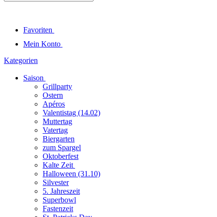
Favoriten
Mein Konto
Kategorien
Saison
Grillparty
Ostern
Apéros
Valentistag (14.02)
Muttertag
Vatertag
Biergarten
zum Spargel
Oktoberfest
Kalte Zeit
Halloween (31.10)
Silvester
5. Jahreszeit
Superbowl
Fastenzeit