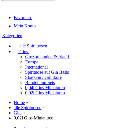
Favoriten
Mein Konto
Kategorien
alle Spirituosen
Gins
Großbritannien & Irland
Europa
International
Spirituose auf Gin Basis
Sloe Gin / Ginliköre
Bündel und Sets
0,04l Gins Miniaturen
0,02l Gins Miniaturen
Home
»
alle Spirituosen
»
Gins
»
0,02l Gins Miniaturen