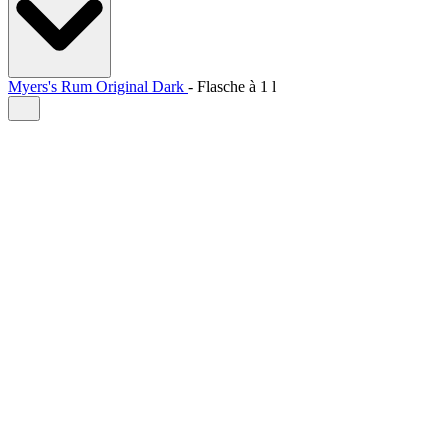
Myers's Rum Original Dark
-
Flasche à
1 l