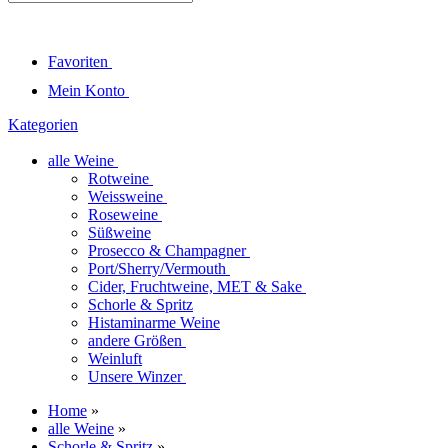
Favoriten
Mein Konto
Kategorien
alle Weine
Rotweine
Weissweine
Roseweine
Süßweine
Prosecco & Champagner
Port/Sherry/Vermouth
Cider, Fruchtweine, MET & Sake
Schorle & Spritz
Histaminarme Weine
andere Größen
Weinluft
Unsere Winzer
Home
»
alle Weine
»
Schorle & Spritz
»