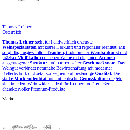
Thomas Lehner
Österreich
Thomas Lehner
steht für handwerklich erzeugte
Weinspezialitäten
mit klarer Herkunft und regionaler Identität. Mit
sorgfältig ausgewählten
Trauben
, traditioneller
Weinbaukunst
und
präziser
Vinifikation
entstehen Weine mit eleganten
Aromen
,
ausgewogener
Struktur
und harmonischer
Geschmacksnote
. Das
Weingut verbindet naturnahe Bewirtschaftung mit moderner
Kellertechnik und setzt konsequent auf beständige
Qualität
. Die
starke
Markenidentität
und authentische
Genusskultur
spiegeln
sich in jedem Wein wider – ideal für Kenner und Genießer
charaktervoller Premium‑Produkte.
Marke