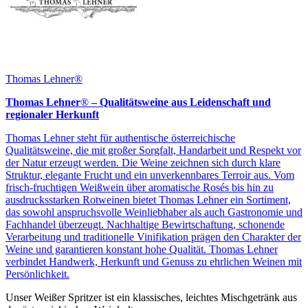
Thomas Lehner®
Thomas Lehner
®
– Qualitätsweine aus Leidenschaft und
regionaler Herkunft
Thomas Lehner steht für authentische österreichische
Qualitätsweine, die mit großer Sorgfalt, Handarbeit und Respekt vor
der Natur erzeugt werden. Die Weine zeichnen sich durch klare
Struktur, elegante Frucht und ein unverkennbares Terroir aus. Vom
frisch-fruchtigen Weißwein über aromatische Rosés bis hin zu
ausdrucksstarken Rotweinen bietet Thomas Lehner ein Sortiment,
das sowohl anspruchsvolle Weinliebhaber als auch Gastronomie und
Fachhandel überzeugt. Nachhaltige Bewirtschaftung, schonende
Verarbeitung und traditionelle Vinifikation prägen den Charakter der
Weine und garantieren konstant hohe Qualität. Thomas Lehner
verbindet Handwerk, Herkunft und Genuss zu ehrlichen Weinen mit
Persönlichkeit.
Unser Weißer Spritzer ist ein klassisches, leichtes Mischgetränk aus