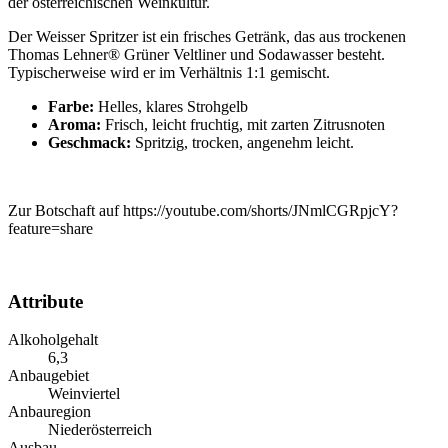
der österreichischen Weinkultur.
Der Weisser Spritzer ist ein frisches Getränk, das aus trockenen
Thomas Lehner® Grüner Veltliner und Sodawasser besteht.
Typischerweise wird er im Verhältnis 1:1 gemischt.
Farbe:
Helles, klares Strohgelb
Aroma:
Frisch, leicht fruchtig, mit zarten Zitrusnoten
Geschmack:
Spritzig, trocken, angenehm leicht.
Zur Botschaft auf https://youtube.com/shorts/JNmlCGRpjcY?
feature=share
Attribute
Alkoholgehalt
6,3
Anbaugebiet
Weinviertel
Anbauregion
Niederösterreich
Ausbau