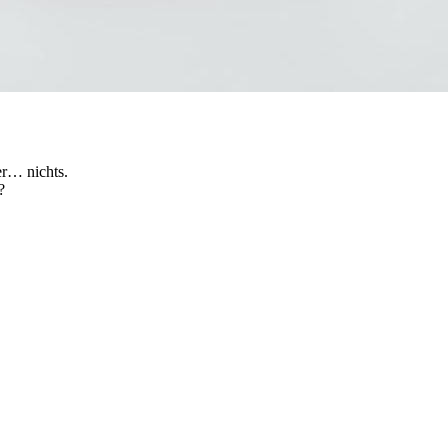
er… nichts.
?