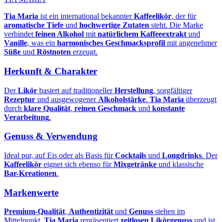
Tia Maria
ist ein international bekannter
Kaffeelikör
, der für
aromatische Tiefe
und
hochwertige Zutaten
steht. Die Marke
verbindet
feinen Alkohol
mit
natürlichem Kaffeeextrakt
und
Vanille
, was ein
harmonisches Geschmacksprofil
mit angenehmer
Süße
und
Röstnoten
erzeugt.
Herkunft & Charakter
Der
Likör
basiert auf traditioneller
Herstellung
, sorgfältiger
Rezeptur
und ausgewogener
Alkoholstärke
.
Tia Maria
überzeugt
durch
klare Qualität
,
reinen Geschmack
und
konstante
Verarbeitung
.
Genuss & Verwendung
Ideal pur, auf Eis oder als Basis für
Cocktails
und
Longdrinks
. Der
Kaffeelikör
eignet sich ebenso für
Mixgetränke
und klassische
Bar-Kreationen
.
Markenwerte
Premium-Qualität
,
Authentizität
und
Genuss
stehen im
Mittelpunkt.
Tia Maria
repräsentiert
zeitlosen Likörgenuss
und ist