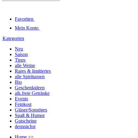
Favoriten
Mein Konto
Kategorien
Neu
Saison
Tipps
alle Weine
Rares & limitiertes
alle Spirituosen
Bio
Geschenkideen
alk.freie Getränke
Events
Feinkost
Gläser/Sonstiges
Spaß & Humor
Gutscheine
demnächst
Home
>>