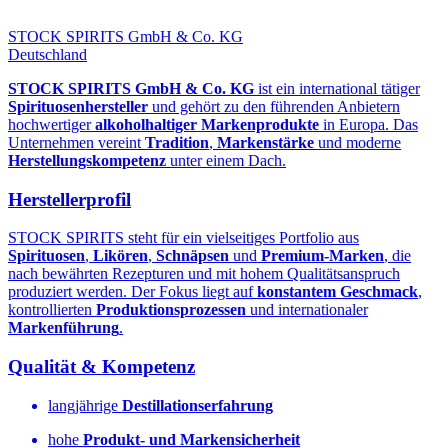
STOCK SPIRITS GmbH & Co. KG
Deutschland
STOCK SPIRITS GmbH & Co. KG
ist ein international tätiger
Spirituosenhersteller
und gehört zu den führenden Anbietern
hochwertiger
alkoholhaltiger Markenprodukte
in Europa. Das
Unternehmen vereint
Tradition
,
Markenstärke
und moderne
Herstellungskompetenz
unter einem Dach.
Herstellerprofil
STOCK SPIRITS steht für ein vielseitiges Portfolio aus
Spirituosen
,
Likören
,
Schnäpsen
und
Premium‑Marken
, die
nach bewährten Rezepturen und mit hohem Qualitätsanspruch
produziert werden. Der Fokus liegt auf
konstantem Geschmack
,
kontrollierten
Produktionsprozessen
und internationaler
Markenführung
.
Qualität & Kompetenz
langjährige
Destillationserfahrung
hohe
Produkt- und Markensicherheit