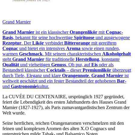
Grand Marnier
Grand Marnier
ist ein klassischer
Orangenlikör
mit
Cognac-
Basis
, bekannt für seine hochwertige
Spirituose
und ausgewogene
Rezeptur
. Der
Likör
verbindet
Bitterorange
mit gereiftem
Cognac
und bietet ein intensives
Aroma
sowie einen runden,
warmen
Geschmack
. Mit seinem charakteristischen
Alkoholgehalt
steht
Grand Marnier
für traditionelle
Herstellung
, konstante
Qualität
und vielseitigen
Genuss
. Ob pur, auf
Eis
oder als
Bestandteil klassischer
Cocktails
– dieser
Premiumlikör
überzeugt
durch Tiefe, Eleganz und klare
Orangennote
.
Grand Marnier
ist
weltweit geschätzt und ein fester Bestandteil der gehobenen
Bar
-
und
Gastronomie
kultur.
La CUVÉE DU CENTENAIRE, ursprünglich 1927 gegründet,
feiert die Lebendigkeit des ersten Jahrhunderts des Hauses Grand
Marnier (1827-1927), als Paris zumavantgardistischen Zentrum der
Welt wurde.
Seine herrlichen, reichen Orangenaromen verschmelzen mit den
feinen und komplexen Aromen des alten X.O Cognacs und
unterstreichen milde Tabak- und Balsamico Noten.