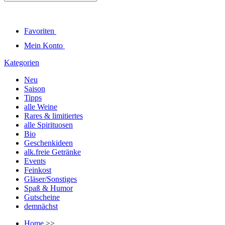
Favoriten
Mein Konto
Kategorien
Neu
Saison
Tipps
alle Weine
Rares & limitiertes
alle Spirituosen
Bio
Geschenkideen
alk.freie Getränke
Events
Feinkost
Gläser/Sonstiges
Spaß & Humor
Gutscheine
demnächst
Home
>>