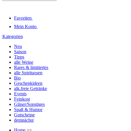
Favoriten
Mein Konto
Kategorien
Neu
Saison
Tipps
alle Weine
Rares & limitiertes
alle Spirituosen
Bio
Geschenkideen
alk.freie Getränke
Events
Feinkost
Gläser/Sonstiges
Spaß & Humor
Gutscheine
demnächst
Home
>>