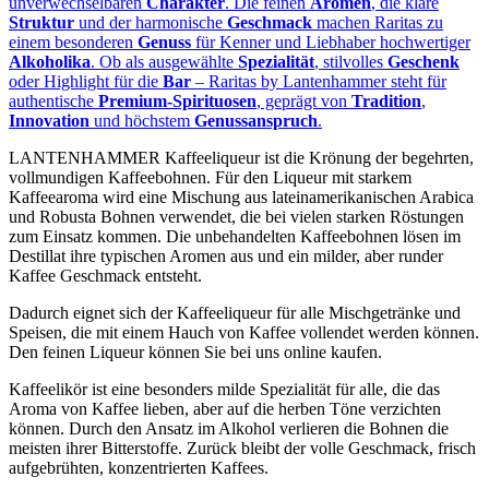
unverwechselbaren
Charakter
. Die feinen
Aromen
, die klare
Struktur
und der harmonische
Geschmack
machen Raritas zu
einem besonderen
Genuss
für Kenner und Liebhaber hochwertiger
Alkoholika
. Ob als ausgewählte
Spezialität
, stilvolles
Geschenk
oder Highlight für die
Bar
– Raritas by Lantenhammer steht für
authentische
Premium‑Spirituosen
, geprägt von
Tradition
,
Innovation
und höchstem
Genussanspruch
.
LANTENHAMMER Kaffeeliqueur ist die Krönung der begehrten,
vollmundigen Kaffeebohnen. Für den Liqueur mit starkem
Kaffeearoma wird eine Mischung aus lateinamerikanischen Arabica
und Robusta Bohnen verwendet, die bei vielen starken Röstungen
zum Einsatz kommen. Die unbehandelten Kaffeebohnen lösen im
Destillat ihre typischen Aromen aus und ein milder, aber runder
Kaffee Geschmack entsteht.
Dadurch eignet sich der Kaffeeliqueur für alle Mischgetränke und
Speisen, die mit einem Hauch von Kaffee vollendet werden können.
Den feinen Liqueur können Sie bei uns online kaufen.
Kaffeelikör ist eine besonders milde Spezialität für alle, die das
Aroma von Kaffee lieben, aber auf die herben Töne verzichten
können. Durch den Ansatz im Alkohol verlieren die Bohnen die
meisten ihrer Bitterstoffe. Zurück bleibt der volle Geschmack, frisch
aufgebrühten, konzentrierten Kaffees.