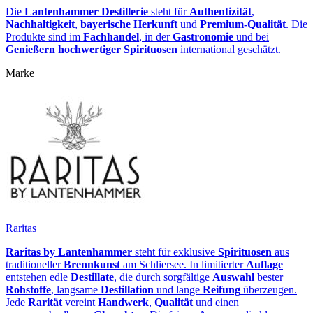
Die
Lantenhammer Destillerie
steht für
Authentizität
,
Nachhaltigkeit
,
bayerische Herkunft
und
Premium‑Qualität
. Die
Produkte sind im
Fachhandel
, in der
Gastronomie
und bei
Genießern hochwertiger Spirituosen
international geschätzt.
Marke
Raritas
Raritas by Lantenhammer
steht für exklusive
Spirituosen
aus
traditioneller
Brennkunst
am Schliersee. In limitierter
Auflage
entstehen edle
Destillate
, die durch sorgfältige
Auswahl
bester
Rohstoffe
, langsame
Destillation
und lange
Reifung
überzeugen.
Jede
Rarität
vereint
Handwerk
,
Qualität
und einen