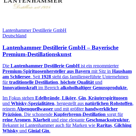
Lantenhammer Destillerie GmbH
Deutschland
Lantenhammer Destillerie GmbH – Bayerische
Premium‑Destillationskunst
Die
Lantenhammer Destillerie GmbH
ist ein renommierter
Premium‑Spirituosenhersteller aus Bayern
mit Sitz in
Hausham
am Schliersee
. Seit
1928
steht das familiengeführte Unternehmen
für
traditionelle Destillation
,
höchste Qualität
und
Innovationskraft
im Bereich
alkoholhaltiger Genussprodukte
.
Im Fokus stehen
Edelbrände
,
Liköre
,
Gin
,
Kräuterspirituosen
und
Whisky‑Spezialitäten
, hergestellt aus
natürlichen Rohstoffen
,
reinem
Alpenquellwasser
und mit größter
handwerklicher
Präzision
. Die schonende
Kupferbrenn‑Destillation
sorgt für
reine Aromen
,
Klarheit
und eine elegante
Geschmacksstruktur
.
Bekannt ist Lantenhammer auch für Marken wie
Raritas
,
Gilching
Whisky
und
Ginial Gin
.