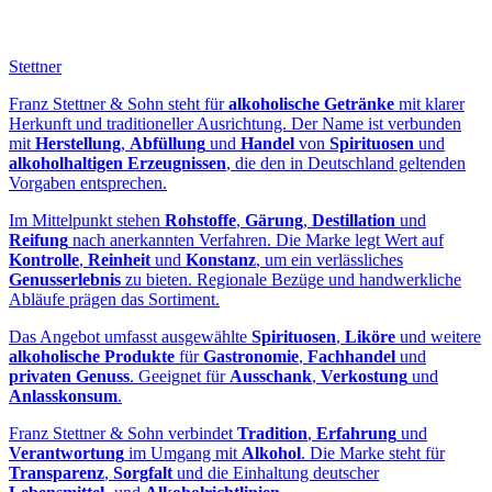
Stettner
Franz Stettner & Sohn steht für
alkoholische Getränke
mit klarer
Herkunft und traditioneller Ausrichtung. Der Name ist verbunden
mit
Herstellung
,
Abfüllung
und
Handel
von
Spirituosen
und
alkoholhaltigen Erzeugnissen
, die den in Deutschland geltenden
Vorgaben entsprechen.
Im Mittelpunkt stehen
Rohstoffe
,
Gärung
,
Destillation
und
Reifung
nach anerkannten Verfahren. Die Marke legt Wert auf
Kontrolle
,
Reinheit
und
Konstanz
, um ein verlässliches
Genusserlebnis
zu bieten. Regionale Bezüge und handwerkliche
Abläufe prägen das Sortiment.
Das Angebot umfasst ausgewählte
Spirituosen
,
Liköre
und weitere
alkoholische Produkte
für
Gastronomie
,
Fachhandel
und
privaten Genuss
. Geeignet für
Ausschank
,
Verkostung
und
Anlasskonsum
.
Franz Stettner & Sohn verbindet
Tradition
,
Erfahrung
und
Verantwortung
im Umgang mit
Alkohol
. Die Marke steht für
Transparenz
,
Sorgfalt
und die Einhaltung deutscher