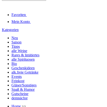
Favoriten
Mein Konto
Kategorien
Neu
Saison
Tipps
alle Weine
Rares & limitiertes
alle Spirituosen
Bio
Geschenkideen
alk.freie Getränke
Events
Feinkost
Gläser/Sonstiges
Spaß & Humor
Gutscheine
demnächst
Home
>>