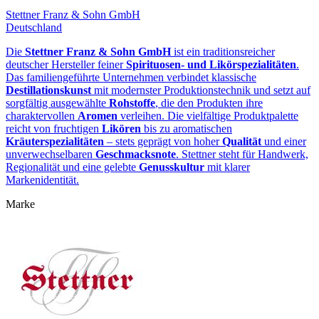
Stettner Franz & Sohn GmbH
Deutschland
Die
Stettner Franz & Sohn GmbH
ist ein traditionsreicher
deutscher Hersteller feiner
Spirituosen‑ und Likörspezialitäten
.
Das familiengeführte Unternehmen verbindet klassische
Destillationskunst
mit modernster Produktionstechnik und setzt auf
sorgfältig ausgewählte
Rohstoffe
, die den Produkten ihre
charaktervollen
Aromen
verleihen. Die vielfältige Produktpalette
reicht von fruchtigen
Likören
bis zu aromatischen
Kräuterspezialitäten
– stets geprägt von hoher
Qualität
und einer
unverwechselbaren
Geschmacksnote
. Stettner steht für Handwerk,
Regionalität und eine gelebte
Genusskultur
mit klarer
Markenidentität.
Marke