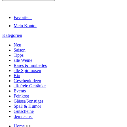
Favoriten
Mein Konto
Kategorien
Neu
Saison
Tipps
alle Weine
Rares & limitiertes
alle Spirituosen
Bio
Geschenkideen
alk.freie Getränke
Events
Feinkost
Gläser/Sonstiges
Spaß & Humor
Gutscheine
demnächst
Home
>>