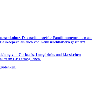
tuosenkultur
. Das traditionsreiche Familienunternehmen aus
n Barkeepern
als auch von
Genussliebhabern
geschätzt
delung von Cocktails
,
Longdrinks
und
klassischen
alität im Glas ermöglichen.
egzudenken.