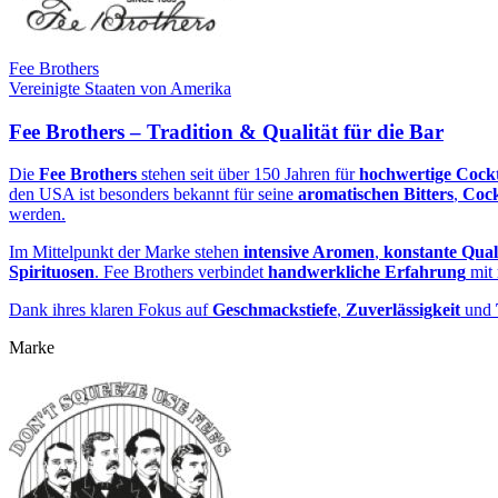
Fee Brothers
Vereinigte Staaten von Amerika
Fee Brothers – Tradition & Qualität für die Bar
Die
Fee Brothers
stehen seit über 150 Jahren für
hochwertige Cockt
den USA ist besonders bekannt für seine
aromatischen Bitters
,
Cock
werden.
Im Mittelpunkt der Marke stehen
intensive Aromen
,
konstante Qual
Spirituosen
. Fee Brothers verbindet
handwerkliche Erfahrung
mit
Dank ihres klaren Fokus auf
Geschmackstiefe
,
Zuverlässigkeit
und
Marke