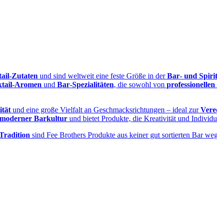
ail‑Zutaten
und sind weltweit eine feste Größe in der
Bar‑ und Spiri
tail‑Aromen
und
Bar‑Spezialitäten
, die sowohl von
professionelle
ität
und eine große Vielfalt an Geschmacksrichtungen – ideal zur
Vere
moderner Barkultur
und bietet Produkte, die Kreativität und Individu
Tradition
sind Fee Brothers Produkte aus keiner gut sortierten Bar w