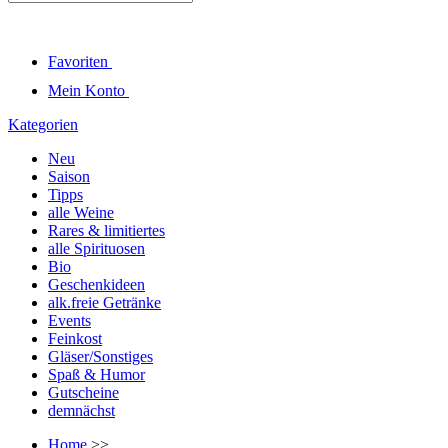
Favoriten
Mein Konto
Kategorien
Neu
Saison
Tipps
alle Weine
Rares & limitiertes
alle Spirituosen
Bio
Geschenkideen
alk.freie Getränke
Events
Feinkost
Gläser/Sonstiges
Spaß & Humor
Gutscheine
demnächst
Home
>>