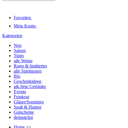
Favoriten
Mein Konto
Kategorien
Neu
Saison
Tipps
alle Weine
Rares & limitiertes
alle Spirituosen
Bio
Geschenkideen
alk.freie Getränke
Events
Feinkost
Gläser/Sonstiges
Spaß & Humor
Gutscheine
demnächst
Home
>>