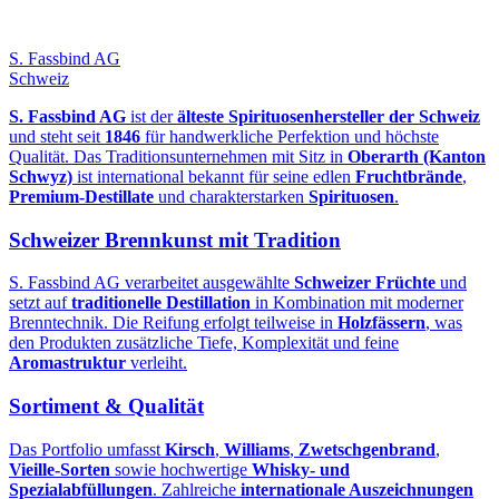
S. Fassbind AG
Schweiz
S. Fassbind AG
ist der
älteste Spirituosenhersteller der Schweiz
und steht seit
1846
für handwerkliche Perfektion und höchste
Qualität. Das Traditionsunternehmen mit Sitz in
Oberarth (Kanton
Schwyz)
ist international bekannt für seine edlen
Fruchtbrände
,
Premium‑Destillate
und charakterstarken
Spirituosen
.
Schweizer Brennkunst mit Tradition
S. Fassbind AG verarbeitet ausgewählte
Schweizer Früchte
und
setzt auf
traditionelle Destillation
in Kombination mit moderner
Brenntechnik. Die Reifung erfolgt teilweise in
Holzfässern
, was
den Produkten zusätzliche Tiefe, Komplexität und feine
Aromastruktur
verleiht.
Sortiment & Qualität
Das Portfolio umfasst
Kirsch
,
Williams
,
Zwetschgenbrand
,
Vieille‑Sorten
sowie hochwertige
Whisky‑ und
Spezialabfüllungen
. Zahlreiche
internationale Auszeichnungen