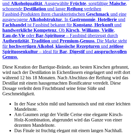
und
Alkoholqualität
. Ausgewählte
Früchte
, sorgfältige
Maische
,
schonende
Destillation
und lange
Reifung
verleihen
Fassbind‑Produkten ihren charakteristischen
Geschmack
und eine
ausgewogene
Alkoholstruktur
. In
Gastronomie
,
Hotellerie
und
Fachhandel
ist Fassbind bekannt für
Konstanz
,
Herkunft
und
handwerkliche Kompetenz
. Ob
Kirsch
,
Williams
,
Vieille
,
Eau‑de‑Vie
oder
Bar‑Spirituose
– Fassbind überzeugt durch
Authentizität
,
Tradition
und
Premium‑Genuss
. Die Marke steht
für
hochwertigen Alkohol
,
klassische Rezepturen
und
zeitlose
Spirituosenkultur
– ideal für
Bar
,
Digestif
und
anspruchsvollen
Genuss
.
Diese Kreation der Barrique-Brände, aus besten Kirschen gebrannt,
wird nach der Destillation in Eichenfässern eingelagert und reift dort
während 12 bis 18 Monaten. Nach Abschluss der Reifung wird das
Destillat mit einem hausgemachten Bonificateur veredelt. Diese
Dosage verleiht dem Fruchtbrand seine feine Süße und
Geschmeidigkeit.
In der Nase schön mild und harmonisch und mit einer leichten
Mandelnote.
Am Gaumen zeigt der Vieille Cerise eine elegante Kirsch-
Holz-Kombination, abgerundet wird das Ganze von einer
dezenten Mandelnote.
Das Finale ist fruchtig elegant mit einem langen Nachhall.