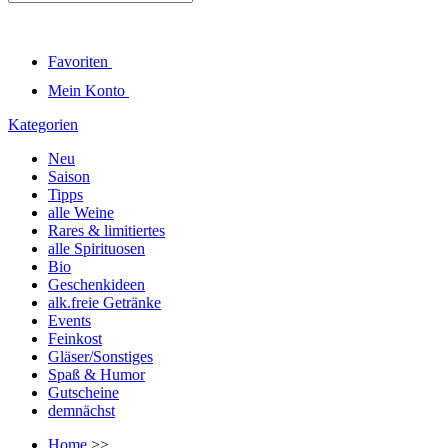
Favoriten
Mein Konto
Kategorien
Neu
Saison
Tipps
alle Weine
Rares & limitiertes
alle Spirituosen
Bio
Geschenkideen
alk.freie Getränke
Events
Feinkost
Gläser/Sonstiges
Spaß & Humor
Gutscheine
demnächst
Home
>>