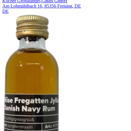
Kocher Grosshandel,Gißibl GmbH
Am Lohmühlbach 16, 85356 Freising, DE
DE