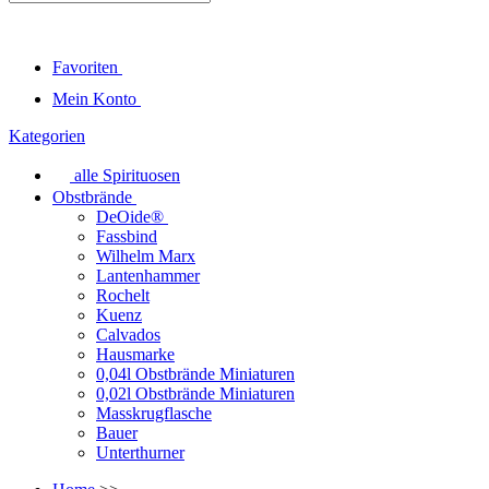
Favoriten
Mein Konto
Kategorien
alle Spirituosen
Obstbrände
DeOide®
Fassbind
Wilhelm Marx
Lantenhammer
Rochelt
Kuenz
Calvados
Hausmarke
0,04l Obstbrände Miniaturen
0,02l Obstbrände Miniaturen
Masskrugflasche
Bauer
Unterthurner