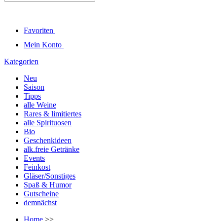
Favoriten
Mein Konto
Kategorien
Neu
Saison
Tipps
alle Weine
Rares & limitiertes
alle Spirituosen
Bio
Geschenkideen
alk.freie Getränke
Events
Feinkost
Gläser/Sonstiges
Spaß & Humor
Gutscheine
demnächst
Home
>>