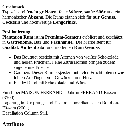
Geschmack
Typisch sind
fruchtige Noten
, feine
Würze
, sanfte
Süße
und ein
harmonischer
Abgang
. Die Rums eignen sich für
pur Genuss
,
Cocktails
und hochwertige
Longdrinks
.
Positionierung
Plantation Rum
ist im
Premium‑Segment
etabliert und geschätzt
in
Gastronomie
,
Bar
und
Fachhandel
. Die Marke steht für
Qualität
,
Authentizität
und modernen
Rum‑Genuss
.
Das Bouquet besticht mit Aromen von weißer Schokolade
und hellen Früchten. Feine Zitrusaromen bringen zudem
angenehme Frische.
Gaumen: Dieser Rum begeistert mit tiefen Fruchtnoten sowie
feinen Anklängen von Gewürzen und Holz.
Finale: Rund mit Schokolade und Würze.
Finish bei MAISON FERRAND 1 Jahr in FERRAND-Fässern
(350 l)
Lagerung im Ursprungsland 7 Jahre in amerikanischen Bourbon-
Fässern (200 l)
Destillation Column Still.
Attribute