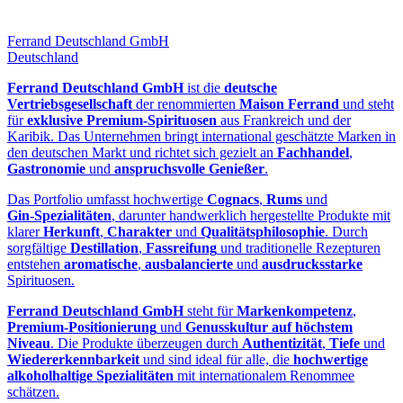
Ferrand Deutschland GmbH
Deutschland
Ferrand Deutschland GmbH
ist die
deutsche
Vertriebsgesellschaft
der renommierten
Maison Ferrand
und steht
für
exklusive Premium‑Spirituosen
aus Frankreich und der
Karibik. Das Unternehmen bringt international geschätzte Marken in
den deutschen Markt und richtet sich gezielt an
Fachhandel
,
Gastronomie
und
anspruchsvolle Genießer
.
Das Portfolio umfasst hochwertige
Cognacs
,
Rums
und
Gin‑Spezialitäten
, darunter handwerklich hergestellte Produkte mit
klarer
Herkunft
,
Charakter
und
Qualitätsphilosophie
. Durch
sorgfältige
Destillation
,
Fassreifung
und traditionelle Rezepturen
entstehen
aromatische
,
ausbalancierte
und
ausdrucksstarke
Spirituosen.
Ferrand Deutschland GmbH
steht für
Markenkompetenz
,
Premium‑Positionierung
und
Genusskultur auf höchstem
Niveau
. Die Produkte überzeugen durch
Authentizität
,
Tiefe
und
Wiedererkennbarkeit
und sind ideal für alle, die
hochwertige
alkoholhaltige Spezialitäten
mit internationalem Renommee
schätzen.