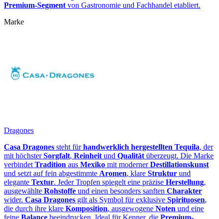
Premium‑Segment
von Gastronomie und Fachhandel etabliert.
Marke
Dragones
Casa Dragones
steht für
handwerklich hergestellten Tequila
, der
mit höchster
Sorgfalt
,
Reinheit
und
Qualität
überzeugt. Die Marke
verbindet
Tradition
aus
Mexiko
mit moderner
Destillationskunst
und setzt auf fein abgestimmte
Aromen
, klare
Struktur
und
elegante
Textur
. Jeder Tropfen spiegelt eine präzise
Herstellung
,
ausgewählte
Rohstoffe
und einen besonders sanften
Charakter
wider.
Casa Dragones
gilt als Symbol für exklusive
Spirituosen
,
die durch ihre klare
Komposition
, ausgewogene
Noten
und eine
feine
Balance
beeindrucken. Ideal für Kenner, die
Premium-