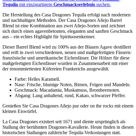
Tequila
mit einzigartigem
Geschmackserlebnis
suchen.
Die Herstellung des Casa Dragones Tequila erfolgt nach modernen
und nachhaltigen Methoden. Der Casa Dragones Añejo Barrel
Blend ist eine Kombination aus zwei Añejo-Sorten und zeichnet
sich durch einen agavenbetonten, eleganten und sanften Geschmack
aus – ein echtes Highlight für Spirituosenkenner.
Dieser Barrel Blend wird zu 100% aus der Blauen Agave destilliert
und reift in zwei verschiedenen, neuen und maßgefertigten Fässern:
französische und amerikanische Eichenfässer. Die Hölzer für diese
maßgefertigten Eichenfässer wurden in Zusammenarbeit mit einer
der renommiertesten Küfereien Frankreichs ausgewählt.
Farbe: Helles Karamell.
Nase: Frische, blumige Noten, Birnen, Feigen und Mandeln.
Geschmack: Macadamia, Muskatnuss, Brombeernoten.
Abgang: Lang anhaltend, rund, Kakao, schwarzer Pfeffer.
Genießen Sie Casa Dragones Añejo pur oder on the rocks mit einem
kleinen Eiswürfel.
La Casa Dragones existiert seit 1671 und diente ursprünglich als
Stallung der berühmten Dragones-Kavallerie. Heute finden in diesen
historischen Stallungen zahlreiche Tequila-Verkostungen statt.