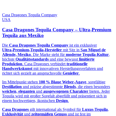
Casa Dragones Tequila Company
USA
Casa Dragones Tequila Company – Ultra‑Premium
Tequila aus Mexiko
Die
Casa Dragones Tequila Company
ist ein exklusiver
Ultra‑Premium‑Tequila‑Hersteller
mit Sitz in
San Miguel de
Allende, Mexiko
. Die Marke steht für
moderne Tequila‑Kultur
,
höchste
Qualitätsstandards
und eine bewusst
limitierte
Produktion
. Casa Dragones verbindet
traditionelle
Handwerkskunst
mit innovativen Herstellungsverfahren und
richtet sich gezielt an anspruchsvolle
Genießer
.
Im Mittelpunkt stehen
100 % Blaue Weber‑Agave
, sorgfältige
Destillation
und präzise abgestimmte
Blends
, die einen besonders
weichen
,
eleganten
und
ausgewogenen Charakter
bieten. Jeder
Tequila wird mit großer Sorgfalt abgefüllt und präsentiert sich in
einem hochwertigen, ikonischen
Design
.
Casa Dragones
gilt international als Symbol für
Luxus‑Tequila
,
Exklusivität
und
zeitgemäßen Genuss
und ist fest im