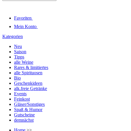
Favoriten
Mein Konto
Kategorien
Neu
Saison
Tipps
alle Weine
Rares & limitiertes
alle Spirituosen
Bio
Geschenkideen
alk.freie Getränke
Events
Feinkost
Gläser/Sonstiges
Spaß & Humor
Gutscheine
demnächst
Home
>>