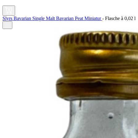
Slyrs Bavarian Single Malt Bavarian Peat Miniatur
-
Flasche à
0,02 l