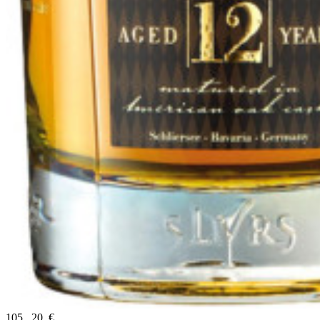
105
,
20
€