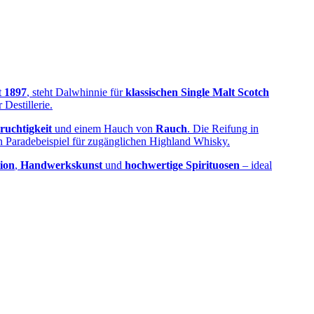
t
1897
, steht Dalwhinnie für
klassischen Single Malt Scotch
Destillerie.
Fruchtigkeit
und einem Hauch von
Rauch
. Die Reifung in
in Paradebeispiel für zugänglichen Highland Whisky.
ion
,
Handwerkskunst
und
hochwertige Spirituosen
– ideal