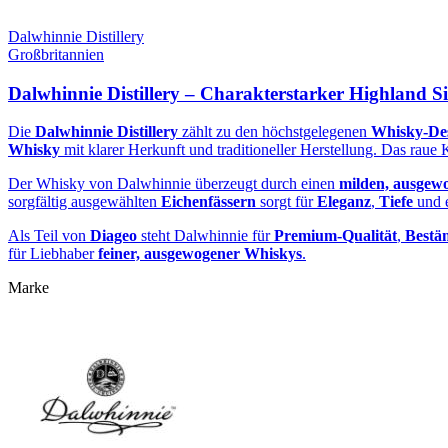
Dalwhinnie Distillery
Großbritannien
Dalwhinnie Distillery – Charakterstarker Highland S
Die
Dalwhinnie Distillery
zählt zu den höchstgelegenen
Whisky‑Dest
Whisky
mit klarer Herkunft und traditioneller Herstellung. Das raue
Der Whisky von Dalwhinnie überzeugt durch einen
milden, ausgew
sorgfältig ausgewählten
Eichenfässern
sorgt für
Eleganz
,
Tiefe
und 
Als Teil von
Diageo
steht Dalwhinnie für
Premium‑Qualität
,
Bestän
für Liebhaber
feiner, ausgewogener Whiskys
.
Marke