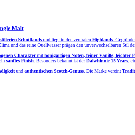
ingle Malt
illerien Schottlands
und liegt in den zentralen
Highlands
. Gegründe
 Klima und das reine Quellwasser prägen den unverwechselbaren Stil der 
ogenen Charakter
mit
honigartigen Noten
,
feiner Vanille
,
leichter 
ein
sanftes Finish
. Besonders bekannt ist der
Dalwhinnie 15 Years
, e
digkeit
und
authentischen Scotch‑Genuss
. Die Marke vereint
Tradit