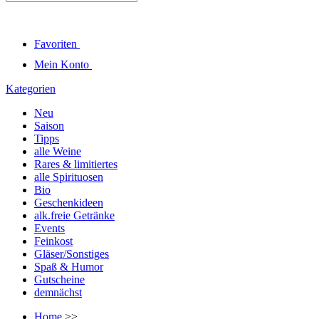
Favoriten
Mein Konto
Kategorien
Neu
Saison
Tipps
alle Weine
Rares & limitiertes
alle Spirituosen
Bio
Geschenkideen
alk.freie Getränke
Events
Feinkost
Gläser/Sonstiges
Spaß & Humor
Gutscheine
demnächst
Home
>>