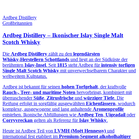
Ardbeg Distillery
Großbritannien
Ardbeg Distillery – Ikonischer Islay Single Malt
Scotch Whisky
Die
Ardbeg Distillery
zählt zu den
legendärsten
Whisky‑Herstellern Schottlands
und liegt an der Südküste der
berühmten
Islay‑Insel
. Seit
1815
steht Ardbeg für
intensiv torfigen
Single Malt Scotch Whisky
mit unverwechselbarem Charakter und
weltweitem Kultstatus.
Ardbeg ist bekannt für seinen
hohen Torfgehalt
, der kraftvolle
Rauch‑, Teer‑ und maritime Noten
hervorbringt, kombiniert mit
überraschender
Süße
,
Zitrusfrische
und
würziger Tiefe
. Die
Reifung erfolgt in sorgfältig ausgewählten
Eichenfässern
, wodurch
komplexe, ausgewogene und lang anhaltende
Aromenprofile
entstehen. Ikonische Abfüllungen wie
Ardbeg Ten
,
Uigeadail
oder
Corryvreckan
gelten als Referenz für
Islay Whisky
.
Heute ist Ardbeg Teil von
LVMH (Moët Hennessy)
und
international fest etabliert im
Premium‑Segment alkoholhaltiger