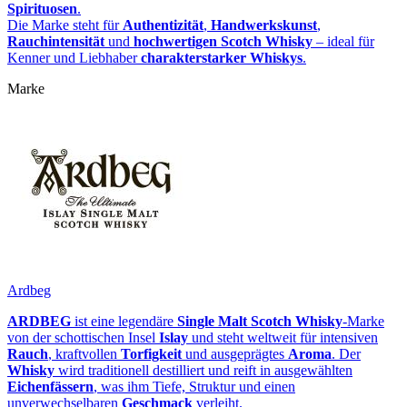
Spirituosen
.
Die Marke steht für
Authentizität
,
Handwerkskunst
,
Rauchintensität
und
hochwertigen Scotch Whisky
– ideal für
Kenner und Liebhaber
charakterstarker Whiskys
.
Marke
Ardbeg
ARDBEG
ist eine legendäre
Single Malt Scotch Whisky
‑Marke
von der schottischen Insel
Islay
und steht weltweit für intensiven
Rauch
, kraftvollen
Torfigkeit
und ausgeprägtes
Aroma
. Der
Whisky
wird traditionell destilliert und reift in ausgewählten
Eichenfässern
, was ihm Tiefe, Struktur und einen
unverwechselbaren
Geschmack
verleiht.