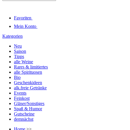
Favoriten
Mein Konto
Kategorien
Neu
Saison
Tipps
alle Weine
Rares & limitiertes
alle Spirituosen
Bio
Geschenkideen
alk.freie Getränke
Events
Feinkost
Gläser/Sonstiges
Spaß & Humor
Gutscheine
demnächst
Home
>>