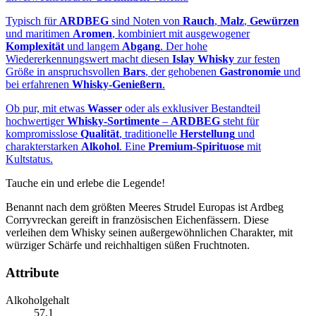
Typisch für
ARDBEG
sind Noten von
Rauch
,
Malz
,
Gewürzen
und maritimen
Aromen
, kombiniert mit ausgewogener
Komplexität
und langem
Abgang
. Der hohe
Wiedererkennungswert macht diesen
Islay Whisky
zur festen
Größe in anspruchsvollen
Bars
, der gehobenen
Gastronomie
und
bei erfahrenen
Whisky‑Genießern
.
Ob pur, mit etwas
Wasser
oder als exklusiver Bestandteil
hochwertiger
Whisky‑Sortimente
–
ARDBEG
steht für
kompromisslose
Qualität
, traditionelle
Herstellung
und
charakterstarken
Alkohol
. Eine
Premium‑Spirituose
mit
Kultstatus.
Tauche ein und erlebe die Legende!
Benannt nach dem größten Meeres Strudel Europas ist Ardbeg
Corryvreckan gereift in französischen Eichenfässern. Diese
verleihen dem Whisky seinen außergewöhnlichen Charakter, mit
würziger Schärfe und reichhaltigen süßen Fruchtnoten.
Attribute
Alkoholgehalt
57,1