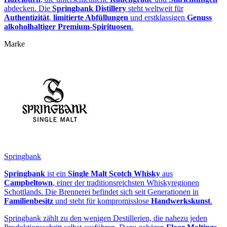
abdecken. Die
Springbank Distillery
steht weltweit für
Authentizität
,
limitierte Abfüllungen
und erstklassigen
Genuss
alkoholhaltiger Premium‑Spirituosen
.
Marke
Springbank
Springbank
ist ein
Single Malt Scotch Whisky
aus
Campbeltown
, einer der traditionsreichsten Whiskyregionen
Schottlands. Die Brennerei befindet sich seit Generationen in
Familienbesitz
und steht für kompromisslose
Handwerkskunst
.
Springbank zählt zu den wenigen Destillerien, die nahezu jeden