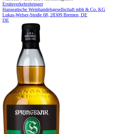
Erstinverkehrsbringer
Hanseatische Weinhandelsgesellschaft mbh & Co. KG
Lukas-Welser-Straße 08, 28309 Bremen, DE
DE