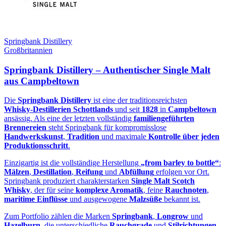
Springbank Distillery
Großbritannien
Springbank Distillery – Authentischer Single Malt
aus Campbeltown
Die
Springbank Distillery
ist eine der traditionsreichsten
Whisky‑Destillerien Schottlands
und seit
1828
in
Campbeltown
ansässig. Als eine der letzten vollständig
familiengeführten
Brennereien
steht Springbank für kompromisslose
Handwerkskunst
,
Tradition
und maximale
Kontrolle über jeden
Produktionsschritt
.
Einzigartig ist die vollständige Herstellung
„from barley to bottle“
:
Mälzen
,
Destillation
,
Reifung
und
Abfüllung
erfolgen vor Ort.
Springbank produziert charakterstarken
Single Malt Scotch
Whisky
, der für seine
komplexe Aromatik
, feine
Rauchnoten
,
maritime Einflüsse
und ausgewogene
Malzsüße
bekannt ist.
Zum Portfolio zählen die Marken
Springbank
,
Longrow
und
Hazelburn
, die unterschiedliche
Rauchgrade
und
Stilrichtungen