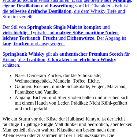
Produktionsschritt selbst ausführen. Dazu gehören
Floor Maltings
,
eigene Destillation
und
Fassreifung
vor Ort. Charakteristisch ist
die
teilweise dreifache Destillation
, die dem Whisky Tiefe und
Struktur verleiht.
Der Stil von
Springbank Single Malt
ist
komplex
und
vielschichtig
. Typisch sind
malzige Süße
,
maritime Noten
,
leichter Torfrauch
,
Frucht
und
Eichenwürze
. Der Abgang ist
lang
,
trocken
und ausgewogen.
Springbank Whisky
gilt als
authentischer Premium Scotch
für
Kenner, die
Tradition
,
Charakter
und
ehrlichen Whisky
schätzen.
Nase: Demerara-Zucker, dunkle Schokolade,
Weihnachtsgebäck, Mandeln, Toffee, Eiche.
Gaumen: Rosinen, dunkle Schokolade, Feigen, Marzipan,
Paranüsse und Vanille.
Abgang: Eichen- und Sherrynoten halten und mischen sich
mit einem Hauch von Leder. Prädikat: Nicht Kühl-gefiltert
und nicht gefärbt.
Wie ein Sturm vor der Küste der Halbinsel Kintyre ist der leicht
rauchige 15-jährige Single Malt dunkel und bedrohlich, aber lecker.
Man genießt diesen wahren Klassiker am besten nach dem
Abendessen oder zusammen mit der Lieblingszigarre. Die