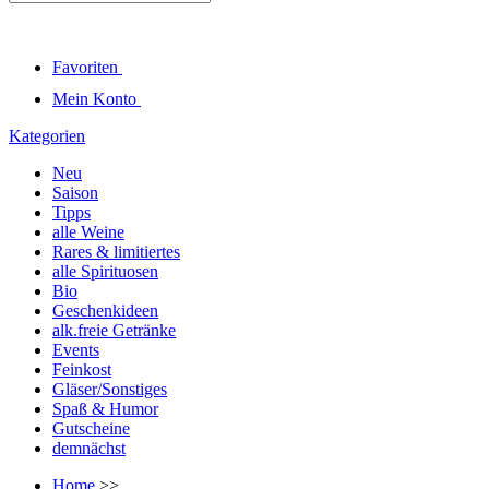
Favoriten
Mein Konto
Kategorien
Neu
Saison
Tipps
alle Weine
Rares & limitiertes
alle Spirituosen
Bio
Geschenkideen
alk.freie Getränke
Events
Feinkost
Gläser/Sonstiges
Spaß & Humor
Gutscheine
demnächst
Home
>>