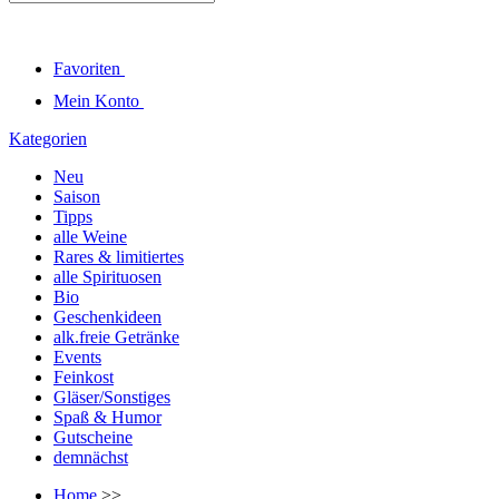
Favoriten
Mein Konto
Kategorien
Neu
Saison
Tipps
alle Weine
Rares & limitiertes
alle Spirituosen
Bio
Geschenkideen
alk.freie Getränke
Events
Feinkost
Gläser/Sonstiges
Spaß & Humor
Gutscheine
demnächst
Home
>>