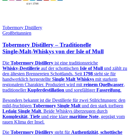
Tobermory Distillery
Großbritannien
Tobermory Distillery – Traditionelle
Single‑Malt‑Whiskys von der Isle of Mull
Die
Tobermory Distillery
ist eine traditionsreiche
Whisky‑Destillerie
auf der schottischen
Isle of Mull
und zählt zu
den ältesten Brennereien Schottlands. Seit
1798
steht sie für
handwerklich hergestellte
Single Malt Whiskys
mit starkem
regionalem Charakter. Produziert wird mit
reinem Quellwasser
,
traditioneller
Kupferdestillation
und sorgfältiger
Fassreifung
.
Besonders bekannt ist die Destillerie für zwei Stilrichtungen: den
mild‑fruchtigen
Tobermory Single Malt
und den stark torfigen
Ledaig Single Malt
. Beide Whiskys überzeugen durch
Komplexität
,
Tiefe
und eine klare
maritime Note
, geprägt vom
rauen Klima der Insel.
Die
Tobermory Distillery
steht für
Authentizität
,
schottische