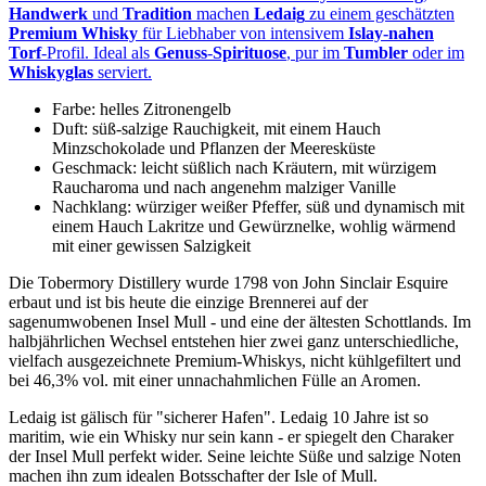
Handwerk
und
Tradition
machen
Ledaig
zu einem geschätzten
Premium Whisky
für Liebhaber von intensivem
Islay‑nahen
Torf
‑Profil. Ideal als
Genuss
‑
Spirituose
, pur im
Tumbler
oder im
Whiskyglas
serviert.
Farbe: helles Zitronengelb
Duft: süß-salzige Rauchigkeit, mit einem Hauch
Minzschokolade und Pflanzen der Meeresküste
Geschmack: leicht süßlich nach Kräutern, mit würzigem
Raucharoma und nach angenehm malziger Vanille
Nachklang: würziger weißer Pfeffer, süß und dynamisch mit
einem Hauch Lakritze und Gewürznelke, wohlig wärmend
mit einer gewissen Salzigkeit
Die Tobermory Distillery wurde 1798 von John Sinclair Esquire
erbaut und ist bis heute die einzige Brennerei auf der
sagenumwobenen Insel Mull - und eine der ältesten Schottlands. Im
halbjährlichen Wechsel entstehen hier zwei ganz unterschiedliche,
vielfach ausgezeichnete Premium-Whiskys, nicht kühlgefiltert und
bei 46,3% vol. mit einer unnachahmlichen Fülle an Aromen.
Ledaig ist gälisch für "sicherer Hafen". Ledaig 10 Jahre ist so
maritim, wie ein Whisky nur sein kann - er spiegelt den Charaker
der Insel Mull perfekt wider. Seine leichte Süße und salzige Noten
machen ihn zum idealen Botsschafter der Isle of Mull.