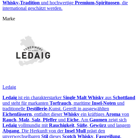
Whisky‑Tradition
und hochwertige
Premium‑Spirituosen
, die
international geschätzt werden.
Marke
Ledaig
Ledaig
ist ein charakterstarker
Single Malt Whisky
aus
Schottland
und steht für markanten
Torfrauch
, maritime
Insel-Noten
und
traditionelle
Destillerie
‑Kunst. Gereift in ausgewählten
Eichenfässern
, entfaltet dieser
Whisky
ein kräftiges
Aroma
von
Rauch
,
Malz
,
Salz
,
Pfeffer
und
Eiche
. Am
Gaumen
zeigt sich
Ledaig
vollmundig mit
Rauchigkeit
,
Süße
,
Gewürz
und langem
Abgang
. Die Herkunft von der
Insel Mull
prägt den
unverwechselbaren
Stil
dieses
Scotch Whisky
.
Fassreifung
,