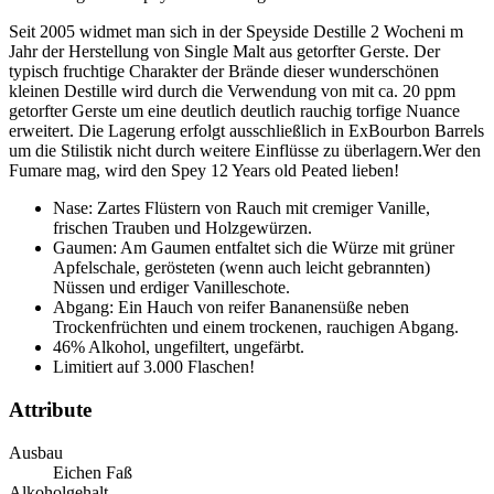
Seit 2005 widmet man sich in der Speyside Destille 2 Wocheni m
Jahr der Herstellung von Single Malt aus getorfter Gerste. Der
typisch fruchtige Charakter der Brände dieser wunderschönen
kleinen Destille wird durch die Verwendung von mit ca. 20 ppm
getorfter Gerste um eine deutlich deutlich rauchig torfige Nuance
erweitert. Die Lagerung erfolgt ausschließlich in ExBourbon Barrels
um die Stilistik nicht durch weitere Einflüsse zu überlagern.Wer den
Fumare mag, wird den Spey 12 Years old Peated lieben!
Nase: Zartes Flüstern von Rauch mit cremiger Vanille,
frischen Trauben und Holzgewürzen.
Gaumen: Am Gaumen entfaltet sich die Würze mit grüner
Apfelschale, gerösteten (wenn auch leicht gebrannten)
Nüssen und erdiger Vanilleschote.
Abgang: Ein Hauch von reifer Bananensüße neben
Trockenfrüchten und einem trockenen, rauchigen Abgang.
46% Alkohol, ungefiltert, ungefärbt.
Limitiert auf 3.000 Flaschen!
Attribute
Ausbau
Eichen Faß
Alkoholgehalt