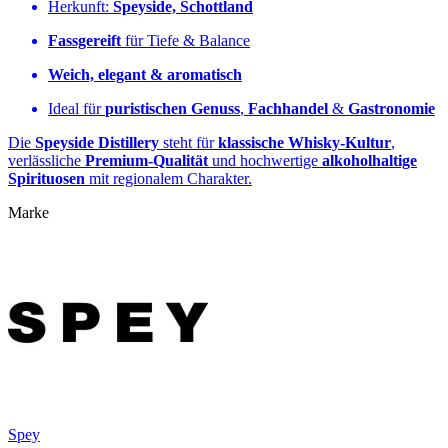
Herkunft:
Speyside, Schottland
Fassgereift
für Tiefe & Balance
Weich, elegant & aromatisch
Ideal für
puristischen Genuss
,
Fachhandel
&
Gastronomie
Die
Speyside Distillery
steht für
klassische Whisky‑Kultur
,
verlässliche
Premium‑Qualität
und hochwertige
alkoholhaltige
Spirituosen
mit regionalem Charakter.
Marke
Spey