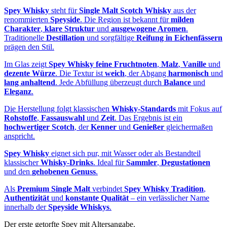
Spey Whisky
steht für
Single Malt Scotch Whisky
aus der
renommierten
Speyside
. Die Region ist bekannt für
milden
Charakter
,
klare Struktur
und
ausgewogene Aromen
.
Traditionelle
Destillation
und sorgfältige
Reifung in Eichenfässern
prägen den Stil.
Im Glas zeigt
Spey Whisky
feine Fruchtnoten
,
Malz
,
Vanille
und
dezente Würze
. Die Textur ist
weich
, der Abgang
harmonisch
und
lang anhaltend
. Jede Abfüllung überzeugt durch
Balance
und
Eleganz
.
Die Herstellung folgt klassischen
Whisky-Standards
mit Fokus auf
Rohstoffe
,
Fassauswahl
und
Zeit
. Das Ergebnis ist ein
hochwertiger Scotch
, der
Kenner
und
Genießer
gleichermaßen
anspricht.
Spey Whisky
eignet sich pur, mit Wasser oder als Bestandteil
klassischer
Whisky-Drinks
. Ideal für
Sammler
,
Degustationen
und den
gehobenen Genuss
.
Als
Premium Single Malt
verbindet
Spey Whisky
Tradition
,
Authentizität
und
konstante Qualität
– ein verlässlicher Name
innerhalb der
Speyside Whiskys
.
Der erste getorfte Spey mit Altersangabe.