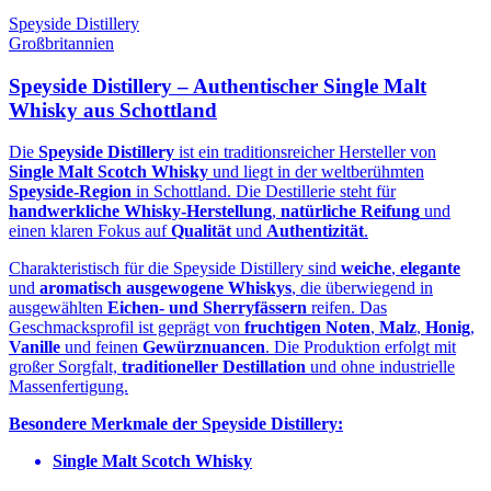
Speyside Distillery
Großbritannien
Speyside Distillery – Authentischer Single Malt
Whisky aus Schottland
Die
Speyside Distillery
ist ein traditionsreicher Hersteller von
Single Malt Scotch Whisky
und liegt in der weltberühmten
Speyside‑Region
in Schottland. Die Destillerie steht für
handwerkliche Whisky‑Herstellung
,
natürliche Reifung
und
einen klaren Fokus auf
Qualität
und
Authentizität
.
Charakteristisch für die Speyside Distillery sind
weiche
,
elegante
und
aromatisch ausgewogene Whiskys
, die überwiegend in
ausgewählten
Eichen‑ und Sherryfässern
reifen. Das
Geschmacksprofil ist geprägt von
fruchtigen Noten
,
Malz
,
Honig
,
Vanille
und feinen
Gewürznuancen
. Die Produktion erfolgt mit
großer Sorgfalt,
traditioneller Destillation
und ohne industrielle
Massenfertigung.
Besondere Merkmale der Speyside Distillery:
Single Malt Scotch Whisky