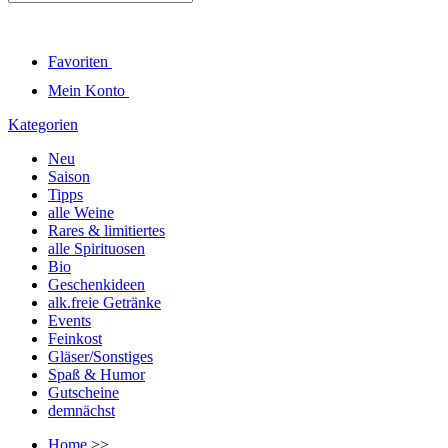
Favoriten
Mein Konto
Kategorien
Neu
Saison
Tipps
alle Weine
Rares & limitiertes
alle Spirituosen
Bio
Geschenkideen
alk.freie Getränke
Events
Feinkost
Gläser/Sonstiges
Spaß & Humor
Gutscheine
demnächst
Home
>>