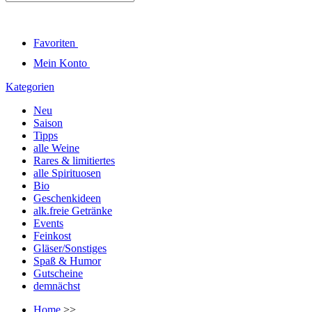
Favoriten
Mein Konto
Kategorien
Neu
Saison
Tipps
alle Weine
Rares & limitiertes
alle Spirituosen
Bio
Geschenkideen
alk.freie Getränke
Events
Feinkost
Gläser/Sonstiges
Spaß & Humor
Gutscheine
demnächst
Home
>>