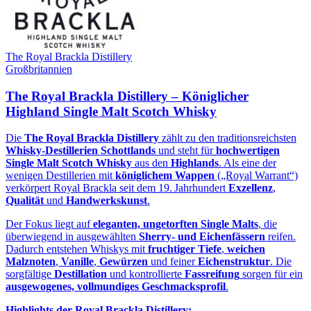
The Royal Brackla Distillery
Großbritannien
The Royal Brackla Distillery – Königlicher
Highland Single Malt Scotch Whisky
Die
The Royal Brackla Distillery
zählt zu den traditionsreichsten
Whisky‑Destillerien Schottlands
und steht für
hochwertigen
Single Malt Scotch Whisky
aus den
Highlands
. Als eine der
wenigen Destillerien mit
königlichem Wappen
(„Royal Warrant“)
verkörpert Royal Brackla seit dem 19. Jahrhundert
Exzellenz
,
Qualität
und
Handwerkskunst
.
Der Fokus liegt auf
eleganten, ungetorften Single Malts
, die
überwiegend in ausgewählten
Sherry‑ und Eichenfässern
reifen.
Dadurch entstehen Whiskys mit
fruchtiger Tiefe
,
weichen
Malznoten
,
Vanille
,
Gewürzen
und feiner
Eichenstruktur
. Die
sorgfältige
Destillation
und kontrollierte
Fassreifung
sorgen für ein
ausgewogenes, vollmundiges Geschmacksprofil
.
Highlights der Royal Brackla Distillery: