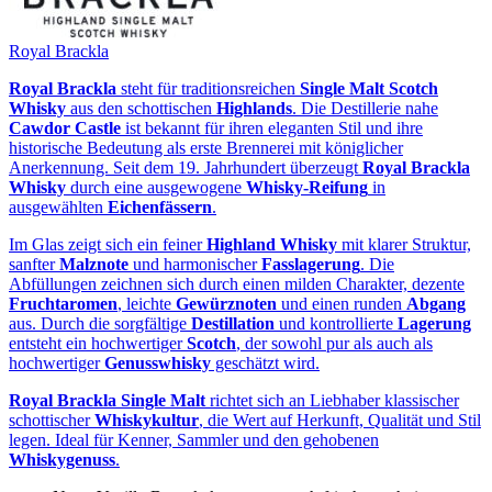
Royal Brackla
Royal Brackla
steht für traditionsreichen
Single Malt Scotch
Whisky
aus den schottischen
Highlands
. Die Destillerie nahe
Cawdor Castle
ist bekannt für ihren eleganten Stil und ihre
historische Bedeutung als erste Brennerei mit königlicher
Anerkennung. Seit dem 19. Jahrhundert überzeugt
Royal Brackla
Whisky
durch eine ausgewogene
Whisky‑Reifung
in
ausgewählten
Eichenfässern
.
Im Glas zeigt sich ein feiner
Highland Whisky
mit klarer Struktur,
sanfter
Malznote
und harmonischer
Fasslagerung
. Die
Abfüllungen zeichnen sich durch einen milden Charakter, dezente
Fruchtaromen
, leichte
Gewürznoten
und einen runden
Abgang
aus. Durch die sorgfältige
Destillation
und kontrollierte
Lagerung
entsteht ein hochwertiger
Scotch
, der sowohl pur als auch als
hochwertiger
Genusswhisky
geschätzt wird.
Royal Brackla Single Malt
richtet sich an Liebhaber klassischer
schottischer
Whiskykultur
, die Wert auf Herkunft, Qualität und Stil
legen. Ideal für Kenner, Sammler und den gehobenen
Whiskygenuss
.