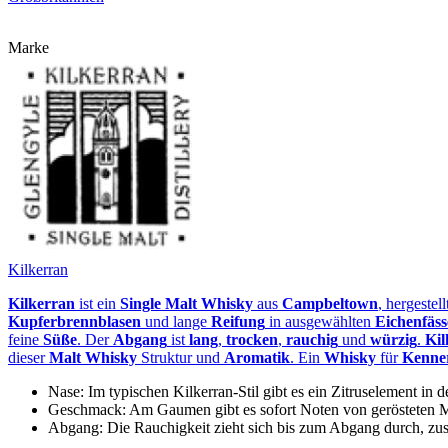
Marke
Kilkerran
Kilkerran
ist ein
Single Malt Whisky
aus
Campbeltown
, hergestell
Kupferbrennblasen
und lange
Reifung
in ausgewählten
Eichenfäs
feine
Süße
. Der
Abgang
ist
lang
,
trocken
,
rauchig
und
würzig
.
Ki
dieser
Malt Whisky
Struktur und
Aromatik
. Ein
Whisky
für
Kenne
Nase: Im typischen Kilkerran-Stil gibt es ein Zitruselement 
Geschmack: Am Gaumen gibt es sofort Noten von gerösteten M
Abgang: Die Rauchigkeit zieht sich bis zum Abgang durch, zus