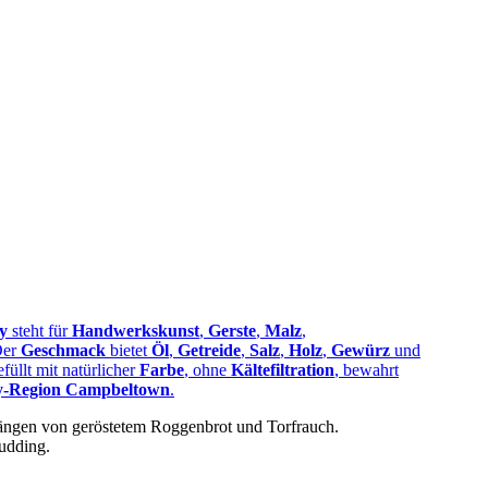
y
steht für
Handwerkskunst
,
Gerste
,
Malz
,
Der
Geschmack
bietet
Öl
,
Getreide
,
Salz
,
Holz
,
Gewürz
und
füllt mit natürlicher
Farbe
, ohne
Kältefiltration
, bewahrt
y-Region Campbeltown
.
längen von geröstetem Roggenbrot und Torfrauch.
udding.