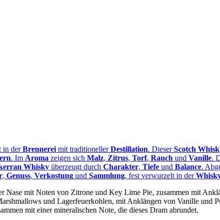
t in der
Brennerei
mit traditioneller
Destillation
. Dieser
Scotch Whisk
sern
. Im
Aroma
zeigen sich
Malz
,
Zitrus
,
Torf
,
Rauch
und
Vanille
. 
lkerran Whisky
überzeugt durch
Charakter
,
Tiefe
und
Balance
. Abge
r
,
Genuss
,
Verkostung
und
Sammlung
, fest verwurzelt in der
Whisk
in der Nase mit Noten von Zitrone und Key Lime Pie, zusammen mit Ank
arshmallows und Lagerfeuerkohlen, mit Anklängen von Vanille und P
ammen mit einer mineralischen Note, die dieses Dram abrundet.