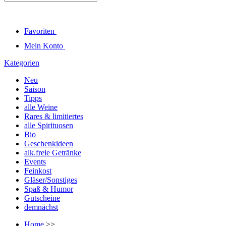
Favoriten
Mein Konto
Kategorien
Neu
Saison
Tipps
alle Weine
Rares & limitiertes
alle Spirituosen
Bio
Geschenkideen
alk.freie Getränke
Events
Feinkost
Gläser/Sonstiges
Spaß & Humor
Gutscheine
demnächst
Home
>>