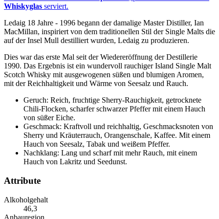
Whiskyglas
serviert.
Ledaig 18 Jahre - 1996 begann der damalige Master Distiller, Ian
MacMillan, inspiriert von dem traditionellen Stil der Single Malts die
auf der Insel Mull destilliert wurden, Ledaig zu produzieren.
Dies war das erste Mal seit der Wiedereröffnung der Destillerie
1990. Das Ergebnis ist ein wundervoll rauchiger Island Single Malt
Scotch Whisky mit ausgewogenen süßen und blumigen Aromen,
mit der Reichhaltigkeit und Wärme von Seesalz und Rauch.
Geruch: Reich, fruchtige Sherry-Rauchigkeit, getrocknete
Chili-Flocken, scharfer schwarzer Pfeffer mit einem Hauch
von süßer Eiche.
Geschmack: Kraftvoll und reichhaltig, Geschmacksnoten von
Sherry und Kräuterrauch, Orangenschale, Kaffee. Mit einem
Hauch von Seesalz, Tabak und weißem Pfeffer.
Nachklang: Lang und scharf mit mehr Rauch, mit einem
Hauch von Lakritz und Seedunst.
Attribute
Alkoholgehalt
46,3
Anbauregion