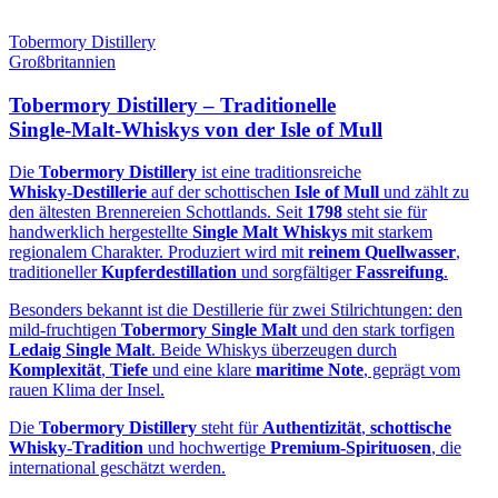
Tobermory Distillery
Großbritannien
Tobermory Distillery – Traditionelle
Single‑Malt‑Whiskys von der Isle of Mull
Die
Tobermory Distillery
ist eine traditionsreiche
Whisky‑Destillerie
auf der schottischen
Isle of Mull
und zählt zu
den ältesten Brennereien Schottlands. Seit
1798
steht sie für
handwerklich hergestellte
Single Malt Whiskys
mit starkem
regionalem Charakter. Produziert wird mit
reinem Quellwasser
,
traditioneller
Kupferdestillation
und sorgfältiger
Fassreifung
.
Besonders bekannt ist die Destillerie für zwei Stilrichtungen: den
mild‑fruchtigen
Tobermory Single Malt
und den stark torfigen
Ledaig Single Malt
. Beide Whiskys überzeugen durch
Komplexität
,
Tiefe
und eine klare
maritime Note
, geprägt vom
rauen Klima der Insel.
Die
Tobermory Distillery
steht für
Authentizität
,
schottische
Whisky‑Tradition
und hochwertige
Premium‑Spirituosen
, die
international geschätzt werden.