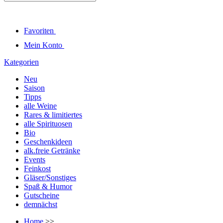
Favoriten
Mein Konto
Kategorien
Neu
Saison
Tipps
alle Weine
Rares & limitiertes
alle Spirituosen
Bio
Geschenkideen
alk.freie Getränke
Events
Feinkost
Gläser/Sonstiges
Spaß & Humor
Gutscheine
demnächst
Home
>>