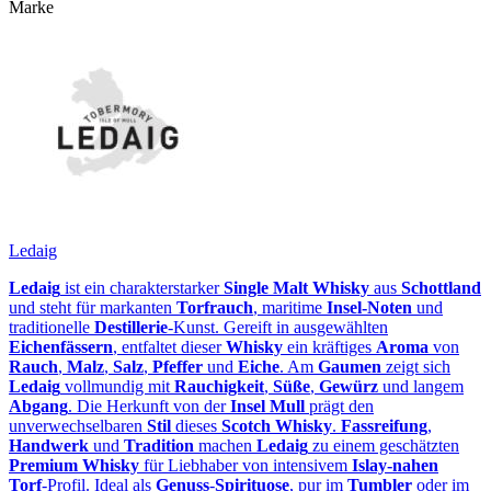
Marke
Ledaig
Ledaig
ist ein charakterstarker
Single Malt Whisky
aus
Schottland
und steht für markanten
Torfrauch
, maritime
Insel-Noten
und
traditionelle
Destillerie
‑Kunst. Gereift in ausgewählten
Eichenfässern
, entfaltet dieser
Whisky
ein kräftiges
Aroma
von
Rauch
,
Malz
,
Salz
,
Pfeffer
und
Eiche
. Am
Gaumen
zeigt sich
Ledaig
vollmundig mit
Rauchigkeit
,
Süße
,
Gewürz
und langem
Abgang
. Die Herkunft von der
Insel Mull
prägt den
unverwechselbaren
Stil
dieses
Scotch Whisky
.
Fassreifung
,
Handwerk
und
Tradition
machen
Ledaig
zu einem geschätzten
Premium Whisky
für Liebhaber von intensivem
Islay‑nahen
Torf
‑Profil. Ideal als
Genuss
‑
Spirituose
, pur im
Tumbler
oder im