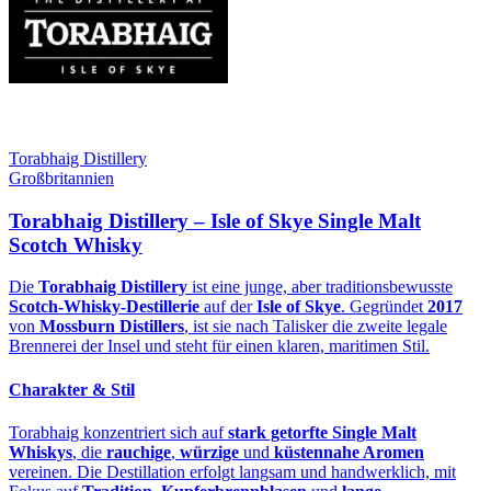
Torabhaig Distillery
Großbritannien
Torabhaig Distillery – Isle of Skye Single Malt
Scotch Whisky
Die
Torabhaig Distillery
ist eine junge, aber traditionsbewusste
Scotch‑Whisky‑Destillerie
auf der
Isle of Skye
. Gegründet
2017
von
Mossburn Distillers
, ist sie nach Talisker die zweite legale
Brennerei der Insel und steht für einen klaren, maritimen Stil.
Charakter & Stil
Torabhaig konzentriert sich auf
stark getorfte Single Malt
Whiskys
, die
rauchige
,
würzige
und
küstennahe Aromen
vereinen. Die Destillation erfolgt langsam und handwerklich, mit