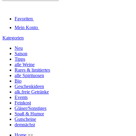
Favoriten
Mein Konto
Kategorien
Neu
Saison
Tipps
alle Weine
Rares & limitiertes
alle Spirituosen
Bio
Geschenkideen
alk.freie Getränke
Events
Feinkost
Gläser/Sonstiges
Spaß & Humor
Gutscheine
demnächst
Home
>>