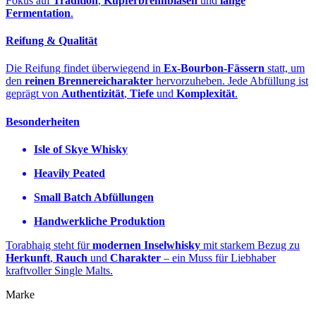
Fokus auf
Tradition
,
Kupferbrennblasen
und
lange
Fermentation
.
Reifung & Qualität
Die Reifung findet überwiegend in
Ex‑Bourbon‑Fässern
statt, um
den
reinen Brennereicharakter
hervorzuheben. Jede Abfüllung ist
geprägt von
Authentizität
,
Tiefe
und
Komplexität
.
Besonderheiten
Isle of Skye Whisky
Heavily Peated
Small Batch Abfüllungen
Handwerkliche Produktion
Torabhaig steht für
modernen Inselwhisky
mit starkem Bezug zu
Herkunft
,
Rauch
und
Charakter
– ein Muss für Liebhaber
kraftvoller Single Malts.
Marke