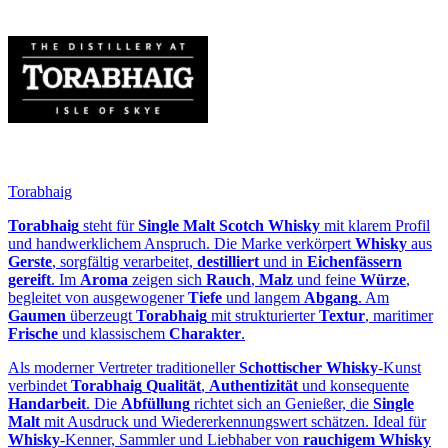
Torabhaig
Torabhaig
steht für
Single Malt Scotch Whisky
mit klarem Profil
und handwerklichem Anspruch. Die Marke verkörpert
Whisky
aus
Gerste
, sorgfältig verarbeitet,
destilliert
und in
Eichenfässern
gereift
. Im
Aroma
zeigen sich
Rauch
,
Malz
und feine
Würze
,
begleitet von ausgewogener
Tiefe
und langem
Abgang
. Am
Gaumen
überzeugt
Torabhaig
mit strukturierter
Textur
, maritimer
Frische
und klassischem
Charakter
.
Als moderner Vertreter traditioneller
Schottischer Whisky
-Kunst
verbindet
Torabhaig
Qualität
,
Authentizität
und konsequente
Handarbeit
. Die
Abfüllung
richtet sich an Genießer, die
Single
Malt
mit Ausdruck und Wiedererkennungswert schätzen. Ideal für
Whisky
-Kenner, Sammler und Liebhaber von
rauchigem Whisky