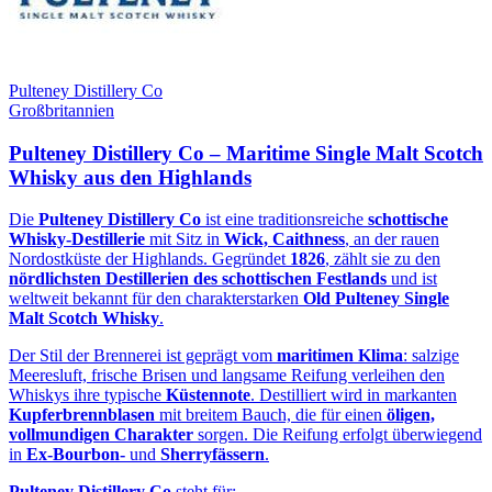
Pulteney Distillery Co
Großbritannien
Pulteney Distillery Co – Maritime Single Malt Scotch
Whisky aus den Highlands
Die
Pulteney Distillery Co
ist eine traditionsreiche
schottische
Whisky‑Destillerie
mit Sitz in
Wick, Caithness
, an der rauen
Nordostküste der Highlands. Gegründet
1826
, zählt sie zu den
nördlichsten Destillerien des schottischen Festlands
und ist
weltweit bekannt für den charakterstarken
Old Pulteney Single
Malt Scotch Whisky
.
Der Stil der Brennerei ist geprägt vom
maritimen Klima
: salzige
Meeresluft, frische Brisen und langsame Reifung verleihen den
Whiskys ihre typische
Küstennote
. Destilliert wird in markanten
Kupferbrennblasen
mit breitem Bauch, die für einen
öligen,
vollmundigen Charakter
sorgen. Die Reifung erfolgt überwiegend
in
Ex‑Bourbon‑
und
Sherryfässern
.
Pulteney Distillery Co
steht für: