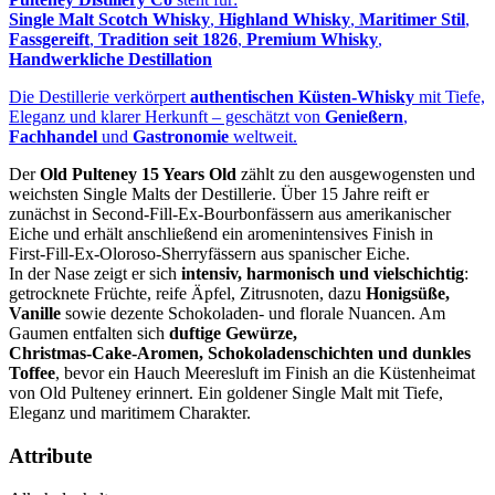
Single Malt Scotch Whisky
,
Highland Whisky
,
Maritimer Stil
,
Fassgereift
,
Tradition seit 1826
,
Premium Whisky
,
Handwerkliche Destillation
Die Destillerie verkörpert
authentischen Küsten‑Whisky
mit Tiefe,
Eleganz und klarer Herkunft – geschätzt von
Genießern
,
Fachhandel
und
Gastronomie
weltweit.
Der
Old Pulteney 15 Years Old
zählt zu den ausgewogensten und
weichsten Single Malts der Destillerie. Über 15 Jahre reift er
zunächst in Second‑Fill‑Ex‑Bourbonfässern aus amerikanischer
Eiche und erhält anschließend ein aromenintensives Finish in
First‑Fill‑Ex‑Oloroso‑Sherryfässern aus spanischer Eiche.
In der Nase zeigt er sich
intensiv, harmonisch und vielschichtig
:
getrocknete Früchte, reife Äpfel, Zitrusnoten, dazu
Honigsüße,
Vanille
sowie dezente Schokoladen- und florale Nuancen. Am
Gaumen entfalten sich
duftige Gewürze,
Christmas‑Cake‑Aromen, Schokoladenschichten und dunkles
Toffee
, bevor ein Hauch Meeresluft im Finish an die Küstenheimat
von Old Pulteney erinnert. Ein goldener Single Malt mit Tiefe,
Eleganz und maritimem Charakter.
Attribute