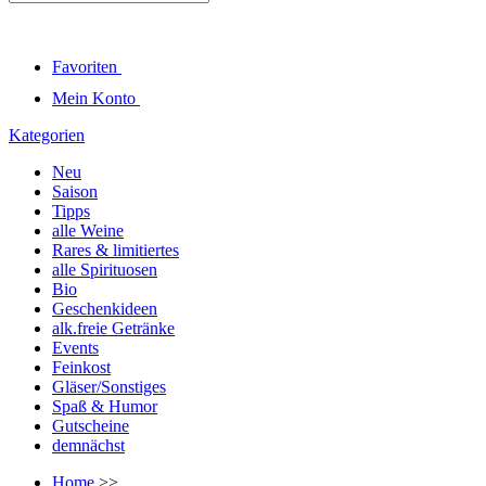
Favoriten
Mein Konto
Kategorien
Neu
Saison
Tipps
alle Weine
Rares & limitiertes
alle Spirituosen
Bio
Geschenkideen
alk.freie Getränke
Events
Feinkost
Gläser/Sonstiges
Spaß & Humor
Gutscheine
demnächst
Home
>>