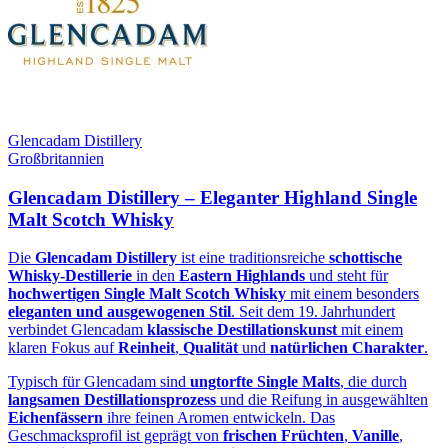
Glencadam Distillery
Großbritannien
Glencadam Distillery – Eleganter Highland Single
Malt Scotch Whisky
Die
Glencadam Distillery
ist eine traditionsreiche
schottische
Whisky‑Destillerie
in den
Eastern Highlands
und steht für
hochwertigen Single Malt Scotch Whisky
mit einem besonders
eleganten und ausgewogenen Stil
. Seit dem 19. Jahrhundert
verbindet Glencadam
klassische Destillationskunst
mit einem
klaren Fokus auf
Reinheit
,
Qualität
und
natürlichen Charakter
.
Typisch für Glencadam sind
ungtorfte Single Malts
, die durch
langsamen Destillationsprozess
und die Reifung in ausgewählten
Eichenfässern
ihre feinen Aromen entwickeln. Das
Geschmacksprofil ist geprägt von
frischen Früchten
,
Vanille
,