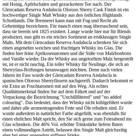
mit Honig, Apfelschalen und gezuckertem Tee nach. Der
Glencadam Reserva Andalucía Oloroso Sherry Cask Finish ist ein
hochwertiger Single Malt Whisky aus den östlichen Highlands
Schottlands. Die Brennerei kann man mit Fug und Recht als
Geheimtipp bezeichnen. Für manch einen mag überraschend sein,
dass sie bereits seit 1825 existiert. Lange wurde hier nur für Blends
produziert, nun gibt es ein reiches Sortiment an erstklassigen Single
Malts. Mit dem Glencadam Reserva Andalucía schenken Sie sich
einen angenehm weichen und fruchtigen Whisky ins Glas. Die
finden hier feine Aprikosenaromen und die Süße von Malzbonbons
und Vanille wieder. Da der Whisky aus ungetorftem Malz hergestellt
ist, ist er nicht rauchig. Ein toller Whisky für Neulinge, die sich an
Sherryfass-Reifungen heranwagen möchten. Denn nach vielen
Jahren im Fass wurde der Glencadam Reserva Andalucía in
spanischen Oloroso Sherryfässern nachgereift. Dadurch bekommt er
ein Extra an Fruchtaromen mit auf den Weg. Als echtes
Qualitätsmerkmal finden Sie auf dem Etikett und auf der
Verpackung die Bezeichnung "Unchillfiltered" und "no added
colouring". Das bedeutet, dass der Whisky nicht kühlgefiltert wurde
und daher alle aromentragenden Fette und Öle erhalten sind. Er
wurde außerdem in natürlicher Farbe abgefüllt, was ebenfalls für
einen ehrlichen Malt spricht, den Sie sich gerne zum Feierabend ins
Glas schenken. Die 46% Vol. erhöhte Trinkstärke liefern Ihnen
einen vollmundigen Antritt, belassen den Single Malt gleichzeitig
aber bei einer angenehm süffigen Stärke.