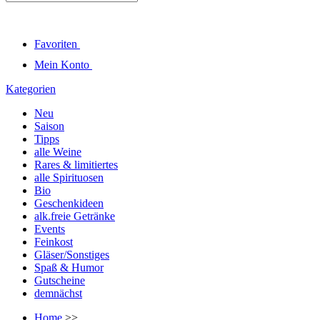
Favoriten
Mein Konto
Kategorien
Neu
Saison
Tipps
alle Weine
Rares & limitiertes
alle Spirituosen
Bio
Geschenkideen
alk.freie Getränke
Events
Feinkost
Gläser/Sonstiges
Spaß & Humor
Gutscheine
demnächst
Home
>>