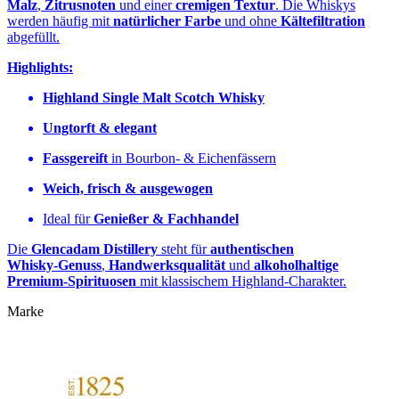
Malz
,
Zitrusnoten
und einer
cremigen Textur
. Die Whiskys
werden häufig mit
natürlicher Farbe
und ohne
Kältefiltration
abgefüllt.
Highlights:
Highland Single Malt Scotch Whisky
Ungtorft & elegant
Fassgereift
in Bourbon- & Eichenfässern
Weich, frisch & ausgewogen
Ideal für
Genießer & Fachhandel
Die
Glencadam Distillery
steht für
authentischen
Whisky‑Genuss
,
Handwerksqualität
und
alkoholhaltige
Premium‑Spirituosen
mit klassischem Highland‑Charakter.
Marke