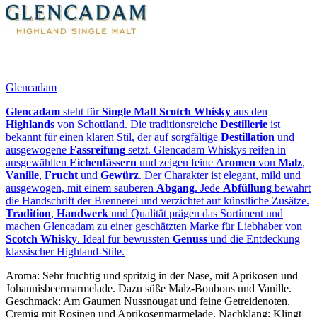
Glencadam
Glencadam
steht für
Single Malt Scotch Whisky
aus den
Highlands
von Schottland. Die traditionsreiche
Destillerie
ist
bekannt für einen klaren Stil, der auf sorgfältige
Destillation
und
ausgewogene
Fassreifung
setzt. Glencadam Whiskys reifen in
ausgewählten
Eichenfässern
und zeigen feine
Aromen
von
Malz
,
Vanille
,
Frucht
und
Gewürz
. Der Charakter ist elegant, mild und
ausgewogen, mit einem sauberen
Abgang
. Jede
Abfüllung
bewahrt
die Handschrift der Brennerei und verzichtet auf künstliche Zusätze.
Tradition
,
Handwerk
und Qualität prägen das Sortiment und
machen Glencadam zu einer geschätzten Marke für Liebhaber von
Scotch Whisky
. Ideal für bewussten
Genuss
und die Entdeckung
klassischer Highland-Stile.
Aroma: Sehr fruchtig und spritzig in der Nase, mit Aprikosen und
Johannisbeermarmelade. Dazu süße Malz-Bonbons und Vanille.
Geschmack: Am Gaumen Nussnougat und feine Getreidenoten.
Cremig mit Rosinen und Aprikosenmarmelade. Nachklang: Klingt