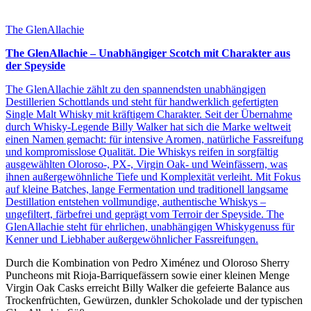
The GlenAllachie
The GlenAllachie – Unabhängiger Scotch mit Charakter aus
der Speyside
The GlenAllachie zählt zu den spannendsten unabhängigen
Destillerien Schottlands und steht für handwerklich gefertigten
Single Malt Whisky mit kräftigem Charakter. Seit der Übernahme
durch Whisky-Legende Billy Walker hat sich die Marke weltweit
einen Namen gemacht: für intensive Aromen, natürliche Fassreifung
und kompromisslose Qualität. Die Whiskys reifen in sorgfältig
ausgewählten Oloroso-, PX-, Virgin Oak- und Weinfässern, was
ihnen außergewöhnliche Tiefe und Komplexität verleiht. Mit Fokus
auf kleine Batches, lange Fermentation und traditionell langsame
Destillation entstehen vollmundige, authentische Whiskys –
ungefiltert, färbefrei und geprägt vom Terroir der Speyside. The
GlenAllachie steht für ehrlichen, unabhängigen Whiskygenuss für
Kenner und Liebhaber außergewöhnlicher Fassreifungen.
Durch die Kombination von Pedro Ximénez und Oloroso Sherry
Puncheons mit Rioja-Barriquefässern sowie einer kleinen Menge
Virgin Oak Casks erreicht Billy Walker die gefeierte Balance aus
Trockenfrüchten, Gewürzen, dunkler Schokolade und der typischen