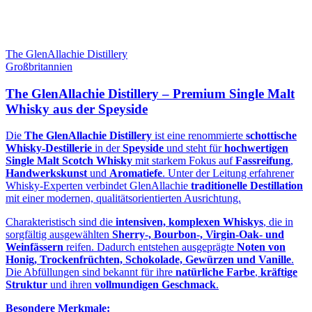
The GlenAllachie Distillery
Großbritannien
The GlenAllachie Distillery – Premium Single Malt
Whisky aus der Speyside
Die
The GlenAllachie Distillery
ist eine renommierte
schottische
Whisky‑Destillerie
in der
Speyside
und steht für
hochwertigen
Single Malt Scotch Whisky
mit starkem Fokus auf
Fassreifung
,
Handwerkskunst
und
Aromatiefe
. Unter der Leitung erfahrener
Whisky‑Experten verbindet GlenAllachie
traditionelle Destillation
mit einer modernen, qualitätsorientierten Ausrichtung.
Charakteristisch sind die
intensiven, komplexen Whiskys
, die in
sorgfältig ausgewählten
Sherry‑, Bourbon‑, Virgin‑Oak‑ und
Weinfässern
reifen. Dadurch entstehen ausgeprägte
Noten von
Honig, Trockenfrüchten, Schokolade, Gewürzen und Vanille
.
Die Abfüllungen sind bekannt für ihre
natürliche Farbe
,
kräftige
Struktur
und ihren
vollmundigen Geschmack
.
Besondere Merkmale: