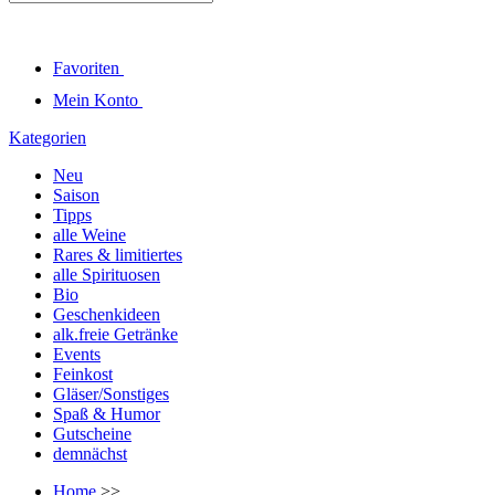
Favoriten
Mein Konto
Kategorien
Neu
Saison
Tipps
alle Weine
Rares & limitiertes
alle Spirituosen
Bio
Geschenkideen
alk.freie Getränke
Events
Feinkost
Gläser/Sonstiges
Spaß & Humor
Gutscheine
demnächst
Home
>>