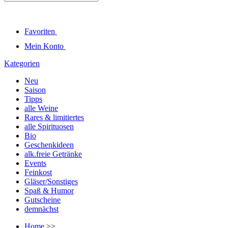
Favoriten
Mein Konto
Kategorien
Neu
Saison
Tipps
alle Weine
Rares & limitiertes
alle Spirituosen
Bio
Geschenkideen
alk.freie Getränke
Events
Feinkost
Gläser/Sonstiges
Spaß & Humor
Gutscheine
demnächst
Home
>>