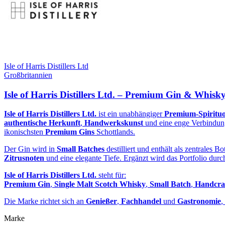
Isle of Harris Distillers Ltd
Großbritannien
Isle of Harris Distillers Ltd. – Premium Gin & Whis
Isle of Harris Distillers Ltd.
ist ein unabhängiger
Premium‑Spirituo
authentische Herkunft
,
Handwerkskunst
und eine enge Verbindu
ikonischsten
Premium Gins
Schottlands.
Der Gin wird in
Small Batches
destilliert und enthält als zentrales 
Zitrusnoten
und eine elegante Tiefe. Ergänzt wird das Portfolio dur
Isle of Harris Distillers Ltd.
steht für:
Premium Gin
,
Single Malt Scotch Whisky
,
Small Batch
,
Handcra
Die Marke richtet sich an
Genießer
,
Fachhandel
und
Gastronomie
,
Marke