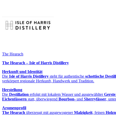
The Hearach
The Hearach – Isle of Harris Distillery
Herkunft und Identität
Die
Isle of Harris Distillery
steht für authentische
schottische Destil
verkörpert regionale Herkunft, Handwerk und Tradition.
Herstellung
Die
Destillation
erfolgt mit lokalem Wasser und ausgewählter
Gerste
Eichenfässern
statt, überwiegend
Bourbon-
und
Sherryfässer
, unte
Aromenprofil
The Hearach
überzeugt mit ausgewogener
Malzigkeit
, feinen
Holzn