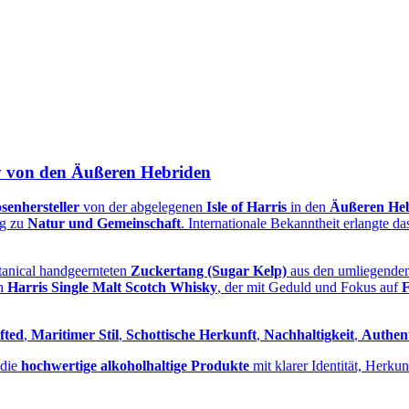
ky von den Äußeren Hebriden
senhersteller
von der abgelegenen
Isle of Harris
in den
Äußeren Heb
ng zu
Natur und Gemeinschaft
. Internationale Bekanntheit erlangte
Botanical handgeernteten
Zuckertang (Sugar Kelp)
aus den umliegenden
ch
Harris Single Malt Scotch Whisky
, der mit Geduld und Fokus auf
F
fted
,
Maritimer Stil
,
Schottische Herkunft
,
Nachhaltigkeit
,
Authent
 die
hochwertige alkoholhaltige Produkte
mit klarer Identität, Herku