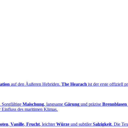
lation
auf den Äußeren Hebriden.
The Hearach
ist der erste offiziell 
. Sorgfältige
Maischung
, langsame
Gärung
und präzise
Brennblasen
r Einfluss des maritimen Klimas.
oten
,
Vanille
,
Frucht
, leichter
Würze
und subtiler
Salzigkeit
. Die Tex