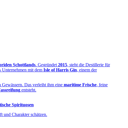
riden Schottlands
. Gegründet
2015
, steht die Destillerie für
 das Unternehmen mit dem
Isle of Harris Gin
, einem der
 Gewässern. Das verleiht ihm eine
maritime Frische
, feine
assreifung
entsteht.
ische Spirituosen
nft und Charakter schätzen.