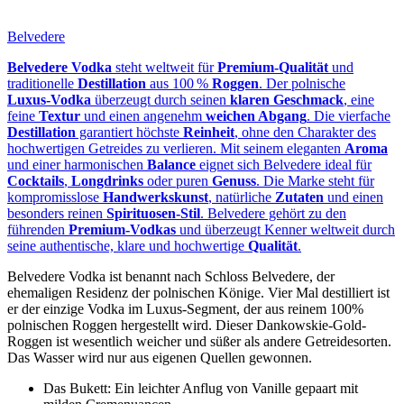
Belvedere
Belvedere Vodka
steht weltweit für
Premium‑Qualität
und
traditionelle
Destillation
aus 100 %
Roggen
. Der polnische
Luxus‑Vodka
überzeugt durch seinen
klaren Geschmack
, eine
feine
Textur
und einen angenehm
weichen Abgang
. Die vierfache
Destillation
garantiert höchste
Reinheit
, ohne den Charakter des
hochwertigen Getreides zu verlieren. Mit seinem eleganten
Aroma
und einer harmonischen
Balance
eignet sich Belvedere ideal für
Cocktails
,
Longdrinks
oder puren
Genuss
. Die Marke steht für
kompromisslose
Handwerkskunst
, natürliche
Zutaten
und einen
besonders reinen
Spirituosen‑Stil
. Belvedere gehört zu den
führenden
Premium‑Vodkas
und überzeugt Kenner weltweit durch
seine authentische, klare und hochwertige
Qualität
.
Belvedere Vodka ist benannt nach Schloss Belvedere, der
ehemaligen Residenz der polnischen Könige. Vier Mal destilliert ist
er der einzige Vodka im Luxus-Segment, der aus reinem 100%
polnischen Roggen hergestellt wird. Dieser Dankowskie-Gold-
Roggen ist wesentlich weicher und süßer als andere Getreidesorten.
Das Wasser wird nur aus eigenen Quellen gewonnen.
Das Bukett: Ein leichter Anflug von Vanille gepaart mit