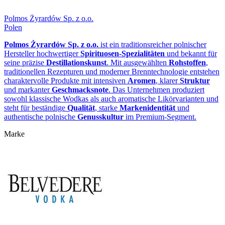
Polmos Żyrardów Sp. z o.o.
Polen
Polmos Żyrardów Sp. z o.o.
ist ein traditionsreicher polnischer
Hersteller hochwertiger
Spirituosen‑Spezialitäten
und bekannt für
seine präzise
Destillationskunst
. Mit ausgewählten
Rohstoffen
,
traditionellen Rezepturen und moderner Brenntechnologie entstehen
charaktervolle Produkte mit intensiven
Aromen
, klarer
Struktur
und markanter
Geschmacksnote
. Das Unternehmen produziert
sowohl klassische Wodkas als auch aromatische Likörvarianten und
steht für beständige
Qualität
, starke
Markenidentität
und
authentische polnische
Genusskultur
im Premium‑Segment.
Marke