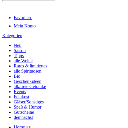
Favoriten
Mein Konto
Kategorien
Neu
Saison
Tipps
alle Weine
Rares & limitiertes
alle Spirituosen
Bio
Geschenkideen
alk.freie Getränke
Events
Feinkost
Gläser/Sonstiges
Spaß & Humor
Gutscheine
demnächst
Home
>>