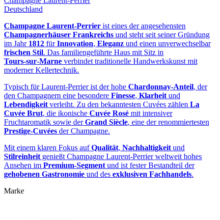
Champagne Laurent-Perrier
Deutschland
Champagne Laurent‑Perrier
ist eines der angesehensten
Champagnerhäuser Frankreichs
und steht seit seiner Gründung
im Jahr
1812
für
Innovation
,
Eleganz
und einen unverwechselbar
frischen Stil
. Das familiengeführte Haus mit Sitz in
Tours‑sur‑Marne
verbindet traditionelle Handwerkskunst mit
moderner Kellertechnik.
Typisch für Laurent‑Perrier ist der hohe
Chardonnay‑Anteil
, der
den Champagnern eine besondere
Finesse
,
Klarheit
und
Lebendigkeit
verleiht. Zu den bekanntesten Cuvées zählen
La
Cuvée Brut
, die ikonische
Cuvée Rosé
mit intensiver
Fruchtaromatik sowie der
Grand Siècle
, eine der renommiertesten
Prestige‑Cuvées
der Champagne.
Mit einem klaren Fokus auf
Qualität
,
Nachhaltigkeit
und
Stilreinheit
genießt Champagne Laurent‑Perrier weltweit hohes
Ansehen im
Premium‑Segment
und ist fester Bestandteil der
gehobenen Gastronomie
und des
exklusiven Fachhandels
.
Marke