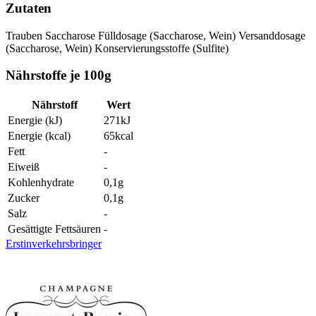
Zutaten
Trauben
Saccharose
Fülldosage (Saccharose, Wein)
Versanddosage
(Saccharose, Wein)
Konservierungsstoffe (Sulfite)
Nährstoffe je 100g
Nährstoff
Wert
Energie (kJ)
271
kJ
Energie (kcal)
65
kcal
Fett
-
Eiweiß
-
Kohlenhydrate
0,1
g
Zucker
0,1
g
Salz
-
Gesättigte Fettsäuren
-
Erstinverkehrsbringer