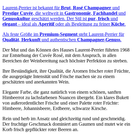
Laurent-Perrier ist bekannt für
Brut
,
Rosé Champagner
und
Prestige Cuvée
, die weltweit in
Gastronomie
,
Fachhandel
und
Genusskultur
geschätzt werden. Der Stil ist
pur
,
frisch
und
elegant
– ideal als
Aperitif
oder als Begleitung zu feiner
Küche
.
Als feste Größe im
Premium-Segment
steht Laurent-Perrier für
Qualität
,
Herkunft
und authentischen
Champagner-Genuss
.
Der Mut und das Können des Hauses Laurent-Perrier führten 1968
zur Entstehung der Cuvée Rosé, mit dem Anspruch, in allen
Bereichen der Weinbereitung nach höchster Perfektion zu streben.
Ihre Beständigkeit, ihre Qualität, die Aromen frischer roter Früchte,
die ausgeprägte Intensität und Frische machen sie zu einem
geschätzten und anerkannten Wein.
Elegante Farbe, die ganz natürlich von einem schönen, sanften
Himbeerrot zu lachsfarbenen Nuancen übergeht. Ein klares Bukett
von außerordentlicher Frische und einer Palette roter Früchte:
Himbeere, Johannisbeere, Erdbeere, schwarze Kirsche.
Rein und herb im Ansatz und gleichzeitig rund und geschmeidig.
Der fruchtige Geschmack dominiert am Gaumen und mutet wie ein
Korb frisch gepflückter roter Beeren an.