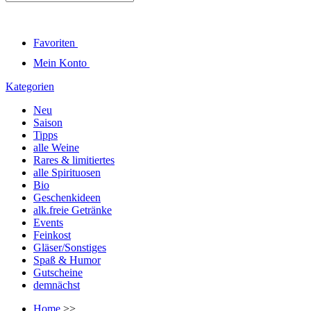
Favoriten
Mein Konto
Kategorien
Neu
Saison
Tipps
alle Weine
Rares & limitiertes
alle Spirituosen
Bio
Geschenkideen
alk.freie Getränke
Events
Feinkost
Gläser/Sonstiges
Spaß & Humor
Gutscheine
demnächst
Home
>>