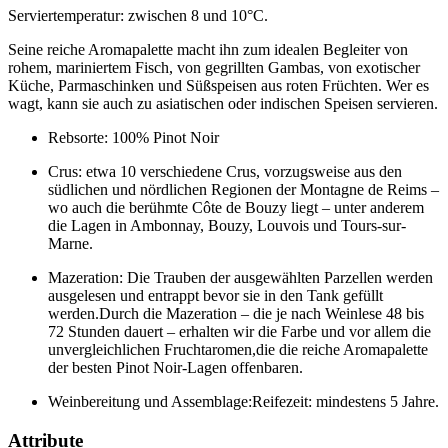
Serviertemperatur: zwischen 8 und 10°C.
Seine reiche Aromapalette macht ihn zum idealen Begleiter von
rohem, mariniertem Fisch, von gegrillten Gambas, von exotischer
Küche, Parmaschinken und Süßspeisen aus roten Früchten. Wer es
wagt, kann sie auch zu asiatischen oder indischen Speisen servieren.
Rebsorte: 100% Pinot Noir
Crus: etwa 10 verschiedene Crus, vorzugsweise aus den
südlichen und nördlichen Regionen der Montagne de Reims –
wo auch die berühmte Côte de Bouzy liegt – unter anderem
die Lagen in Ambonnay, Bouzy, Louvois und Tours-sur-
Marne.
Mazeration: Die Trauben der ausgewählten Parzellen werden
ausgelesen und entrappt bevor sie in den Tank gefüllt
werden.Durch die Mazeration – die je nach Weinlese 48 bis
72 Stunden dauert – erhalten wir die Farbe und vor allem die
unvergleichlichen Fruchtaromen,die die reiche Aromapalette
der besten Pinot Noir-Lagen offenbaren.
Weinbereitung und Assemblage:Reifezeit: mindestens 5 Jahre.
Attribute