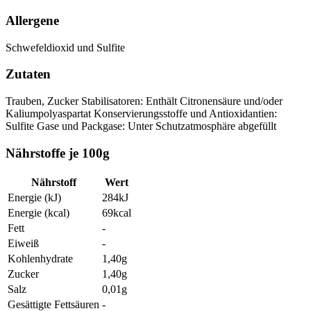
Allergene
Schwefeldioxid und Sulfite
Zutaten
Trauben, Zucker
Stabilisatoren: Enthält Citronensäure und/oder
Kaliumpolyaspartat
Konservierungsstoffe und Antioxidantien:
Sulfite
Gase und Packgase: Unter Schutzatmosphäre abgefüllt
Nährstoffe je 100g
Nährstoff
Wert
Energie (kJ)
284
kJ
Energie (kcal)
69
kcal
Fett
-
Eiweiß
-
Kohlenhydrate
1,40
g
Zucker
1,40
g
Salz
0,01
g
Gesättigte Fettsäuren
-