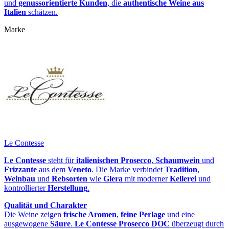
und
genussorientierte Kunden
, die
authentische Weine aus
Italien
schätzen.
Marke
Le Contesse
Le Contesse
steht für
italienischen Prosecco
,
Schaumwein
und
Frizzante
aus dem
Veneto
. Die Marke verbindet
Tradition
,
Weinbau
und
Rebsorten
wie
Glera
mit moderner
Kellerei
und
kontrollierter
Herstellung
.
Qualität und Charakter
Die Weine zeigen
frische Aromen
,
feine Perlage
und eine
ausgewogene
Säure
.
Le Contesse Prosecco DOC
überzeugt durch