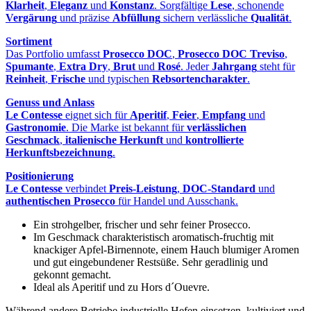
Klarheit
,
Eleganz
und
Konstanz
. Sorgfältige
Lese
, schonende
Vergärung
und präzise
Abfüllung
sichern verlässliche
Qualität
.
Sortiment
Das Portfolio umfasst
Prosecco DOC
,
Prosecco DOC Treviso
,
Spumante
,
Extra Dry
,
Brut
und
Rosé
. Jeder
Jahrgang
steht für
Reinheit
,
Frische
und typischen
Rebsortencharakter
.
Genuss und Anlass
Le Contesse
eignet sich für
Aperitif
,
Feier
,
Empfang
und
Gastronomie
. Die Marke ist bekannt für
verlässlichen
Geschmack
,
italienische Herkunft
und
kontrollierte
Herkunftsbezeichnung
.
Positionierung
Le Contesse
verbindet
Preis-Leistung
,
DOC-Standard
und
authentischen Prosecco
für Handel und Ausschank.
Ein strohgelber, frischer und sehr feiner Prosecco.
Im Geschmack charakteristisch aromatisch-fruchtig mit
knackiger Apfel-Birnennote, einem Hauch blumiger Aromen
und gut eingebundener Restsüße. Sehr geradlinig und
gekonnt gemacht.
Ideal als Aperitif und zu Hors d´Ouevre.
Während andere Betriebe industrielle Hefen einsetzen, kultiviert und