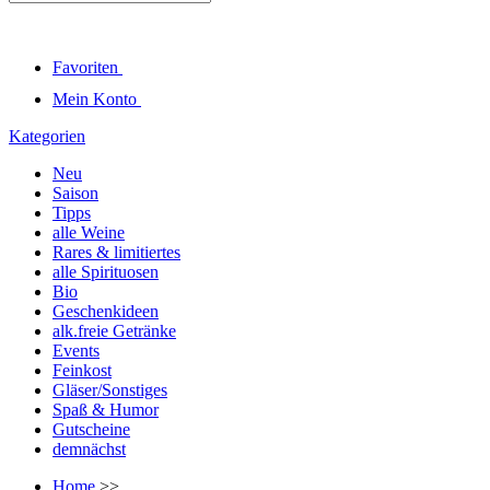
Favoriten
Mein Konto
Kategorien
Neu
Saison
Tipps
alle Weine
Rares & limitiertes
alle Spirituosen
Bio
Geschenkideen
alk.freie Getränke
Events
Feinkost
Gläser/Sonstiges
Spaß & Humor
Gutscheine
demnächst
Home
>>