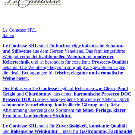
Le Contesse SRL
Italien
Le Contesse SRL
steht für
hochwertige italienische Schaum‑
und Stillweine
aus dem Herzen Venetiens. Das familiengeführte
Weingut verbindet
traditionellen Weinbau
mit
moderner
Kellertechnik
und ist besonders für exzellente
Prosecco‑Qualität
bekannt. Die Weinberge liegen in sorgfältig ausgewählten Lagen,
die ideale Bedingungen für
frische, elegante und aromatische
Weine
bieten.
Der Fokus von
Le Contesse
liegt auf Rebsorten wie
Glera
,
Pinot
Grigio
und
Chardonnay
, aus denen
harmonische Prosecco DOC
,
Prosecco DOCG
sowie ausgewogene Stillweine entstehen. Durch
schonende Verarbeitung
,
kontrollierte Gärung
und präzise
Abstimmung überzeugt das Sortiment mit
feiner Perlage
,
klarer
Frucht
und
angenehmer Struktur
.
Le Contesse SRL
steht für
Zuverlässigkeit
,
konstante Qualität
und
italienische Weinkultur
– ideal für
Gastronomie
,
Fachhandel