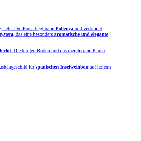
steht. Die Finca liegt nahe
Pollença
und verbindet
system
, das eine besonders
aromatische und elegante
erlot
. Die kargen Böden und das mediterrane Klima
ushängeschild für
spanischen Inselweinbau
auf hohem