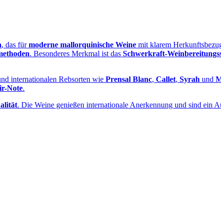
a
, das für
moderne mallorquinische Weine
mit klarem Herkunftsbezug 
methoden
. Besonderes Merkmal ist das
Schwerkraft‑Weinbereitungs
nd internationalen Rebsorten wie
Prensal Blanc
,
Callet
,
Syrah
und
M
ir-Note
.
lität
. Die Weine genießen internationale Anerkennung und sind ein A