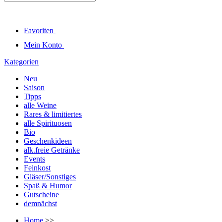
Favoriten
Mein Konto
Kategorien
Neu
Saison
Tipps
alle Weine
Rares & limitiertes
alle Spirituosen
Bio
Geschenkideen
alk.freie Getränke
Events
Feinkost
Gläser/Sonstiges
Spaß & Humor
Gutscheine
demnächst
Home
>>