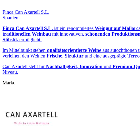
Finca Can Axartell S.L.
Spanien
Finca Can Axartell S.L.
ist ein renommiertes
Weingut auf Mallorc
traditionellen Weinbau
mit innovativen,
schonenden Produktions
Stilistik
ermöglicht.
Im Mittelpunkt stehen
qualitätsorientierte Weine
aus autochthonen u
verleihen den Weinen
Frische
,
Struktur
und eine ausgeprägte
Terro
Can Axartell steht für
Nachhaltigkeit
,
Innovation
und
Premium-Qua
Niveau.
Marke