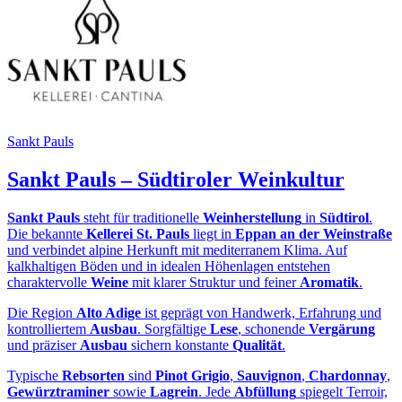
Sankt Pauls
Sankt Pauls – Südtiroler Weinkultur
Sankt Pauls
steht für traditionelle
Weinherstellung
in
Südtirol
.
Die bekannte
Kellerei St. Pauls
liegt in
Eppan an der Weinstraße
und verbindet alpine Herkunft mit mediterranem Klima. Auf
kalkhaltigen Böden und in idealen Höhenlagen entstehen
charaktervolle
Weine
mit klarer Struktur und feiner
Aromatik
.
Die Region
Alto Adige
ist geprägt von Handwerk, Erfahrung und
kontrolliertem
Ausbau
. Sorgfältige
Lese
, schonende
Vergärung
und präziser
Ausbau
sichern konstante
Qualität
.
Typische
Rebsorten
sind
Pinot Grigio
,
Sauvignon
,
Chardonnay
,
Gewürztraminer
sowie
Lagrein
. Jede
Abfüllung
spiegelt Terroir,