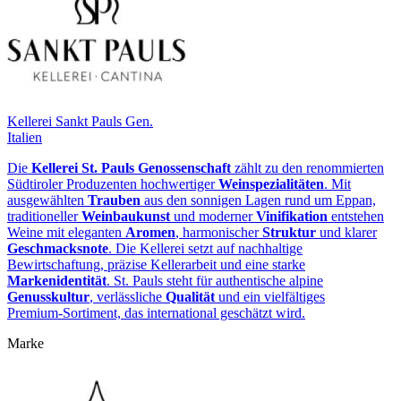
Kellerei Sankt Pauls Gen.
Italien
Die
Kellerei St. Pauls Genossenschaft
zählt zu den renommierten
Südtiroler Produzenten hochwertiger
Weinspezialitäten
. Mit
ausgewählten
Trauben
aus den sonnigen Lagen rund um Eppan,
traditioneller
Weinbaukunst
und moderner
Vinifikation
entstehen
Weine mit eleganten
Aromen
, harmonischer
Struktur
und klarer
Geschmacksnote
. Die Kellerei setzt auf nachhaltige
Bewirtschaftung, präzise Kellerarbeit und eine starke
Markenidentität
. St. Pauls steht für authentische alpine
Genusskultur
, verlässliche
Qualität
und ein vielfältiges
Premium‑Sortiment, das international geschätzt wird.
Marke