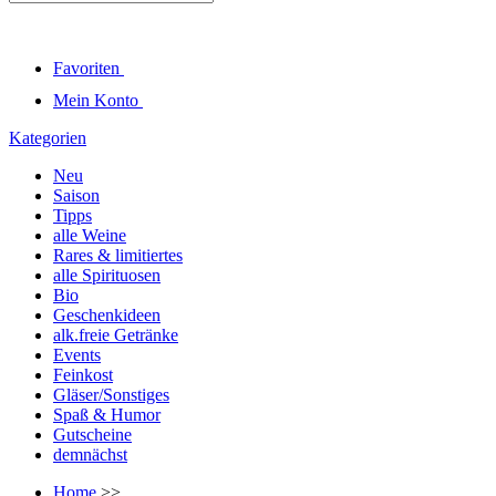
Favoriten
Mein Konto
Kategorien
Neu
Saison
Tipps
alle Weine
Rares & limitiertes
alle Spirituosen
Bio
Geschenkideen
alk.freie Getränke
Events
Feinkost
Gläser/Sonstiges
Spaß & Humor
Gutscheine
demnächst
Home
>>