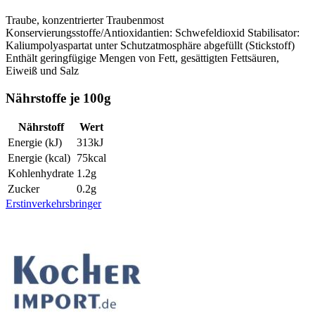
Traube, konzentrierter Traubenmost
Konservierungsstoffe/Antioxidantien: Schwefeldioxid
Stabilisator:
Kaliumpolyaspartat
unter Schutzatmosphäre abgefüllt (Stickstoff)
Enthält geringfügige Mengen von Fett, gesättigten Fettsäuren,
Eiweiß und Salz
Nährstoffe je 100g
Nährstoff
Wert
Energie (kJ)
313
kJ
Energie (kcal)
75
kcal
Kohlenhydrate
1.2
g
Zucker
0.2
g
Erstinverkehrsbringer