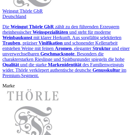
Weingut Thörle GbR
Deutschland
Die
Weingut Thörle GbR
zählt zu den führenden Erzeugern
rheinhessischer
Weinspezialitäten
und steht für moderne
Weinbaukunst
mit klarer Herkunft. Aus sorgfältig selektierten
Trauben
, präziser
Vinifikation
und schonender Kellerarbeit
entstehen Weine mit feinen
Aromen
, eleganter
Struktur
und einer
unverwechselbaren
Geschmacksnote
. Besonders die
charakterstarken Rieslinge und Spätburgunder spiegeln die hohe
Qualität
und die starke
Markenidentität
des Familienweinguts
wider. Thörle verkörpert authentische deutsche
Genusskultur
im
Premium‑Segment.
Marke