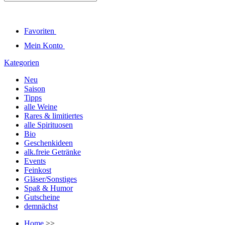
Favoriten
Mein Konto
Kategorien
Neu
Saison
Tipps
alle Weine
Rares & limitiertes
alle Spirituosen
Bio
Geschenkideen
alk.freie Getränke
Events
Feinkost
Gläser/Sonstiges
Spaß & Humor
Gutscheine
demnächst
Home
>>