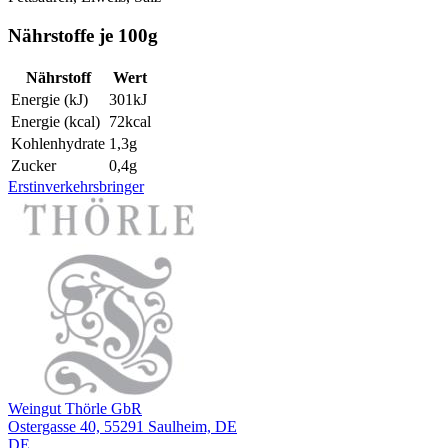
Nährstoffe je 100g
Nährstoff
Wert
Energie (kJ)
301
kJ
Energie (kcal)
72
kcal
Kohlenhydrate
1,3
g
Zucker
0,4
g
Erstinverkehrsbringer
Weingut Thörle GbR
Ostergasse 40, 55291 Saulheim, DE
DE