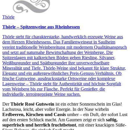
Thörle
Thörle – Spitzenweine aus Rheinhessen
Thörle steht für charakterstarke, handwerklich erzeugte Weine aus
dem Herzen Rheinhessens. Das Familienweingut in Saulheim
vereint traditionelle Weinbereitung mit modernem Qualitätsanspruch
und setzt auf naturnahe Bewirtschaftung der Weinberge. Die
Spitzenlagen mit kalkreichen Böden geben Riesling, Silvaner,
Weißburgunder und Spätburgunder ihre unverwechselbare
Mineralität und Tiefe. Thörle-Weine sind bekannt für klare Struktur,
Eleganz und ein außergewöhnliches Preis‑Genuss‑Verhältnis. Ob
frische Gutsweine, ausdrucksstarke Ortsweine oder komplexe
Lagenweine – Thörle steht für Authentizität und höchste Sorgfalt
vom Weinberg bis zur Flasche. Perfekt für Genießer, die
individuelle, terroirgeprägte Weine suchen.
Der
Thörle Rosé Gutswein
ist ein echter Sonnenschein im Glas!
Lachsrosa, leicht, aber voller Energie. In der Nase wirbeln
Erdbeeren, Kirschen und Cassis
umher – ein Duft, der sofort Lust
auf den ersten Schluck macht. Am Gaumen zeigt er sich
saftig,
superfrisch und herrlich fruchtbetont
, mit einer knackigen Süße-