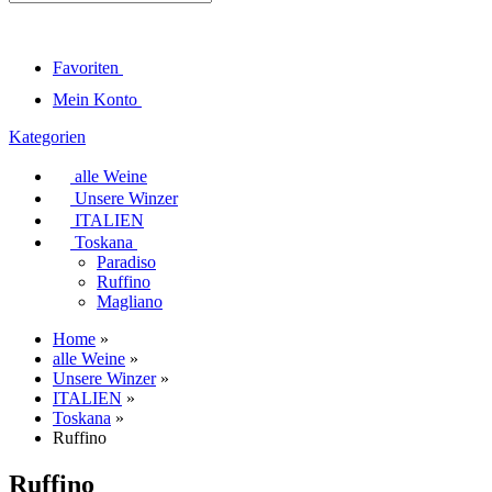
Favoriten
Mein Konto
Kategorien
alle Weine
Unsere Winzer
ITALIEN
Toskana
Paradiso
Ruffino
Magliano
Home
»
alle Weine
»
Unsere Winzer
»
ITALIEN
»
Toskana
»
Ruffino
Ruffino