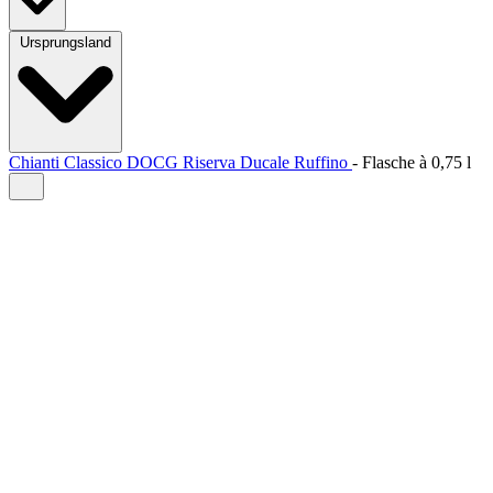
Ursprungsland
Chianti Classico DOCG Riserva Ducale Ruffino
-
Flasche à
0,75 l