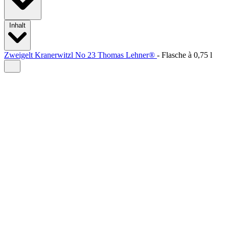
Inhalt
Zweigelt Kranerwitzl No 23 Thomas Lehner®
-
Flasche à
0,75 l