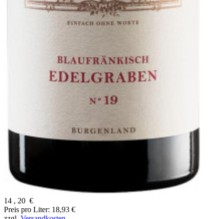
14
,
20
€
Preis pro Liter: 18,93 €
zzgl.
Versandkosten