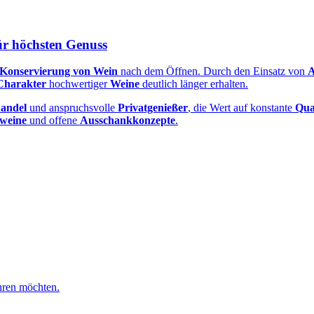
ür höchsten Genuss
Konservierung von Wein
nach dem Öffnen. Durch den Einsatz von
A
Charakter
hochwertiger
Weine
deutlich länger erhalten.
handel
und anspruchsvolle
Privatgenießer
, die Wert auf konstante
Qua
weine
und offene
Ausschankkonzepte
.
hren möchten.