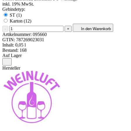
inkl. 19% MwSt.
Gebindetyp:
ST (1)
Karton (12)
-
+
In den Warenkorb
Artikelnummer:
095660
GTIN:
787269023031
Inhalt: 0,05 l
Bestand: 168
Auf Lager
Hersteller