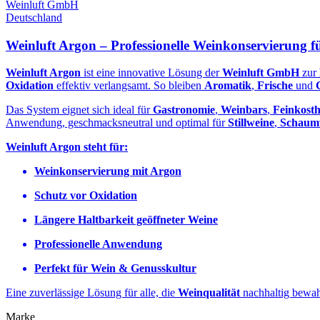
Weinluft GmbH
Deutschland
Weinluft Argon – Professionelle Weinkonservierung f
Weinluft Argon
ist eine innovative Lösung der
Weinluft GmbH
zur
Oxidation
effektiv verlangsamt. So bleiben
Aromatik
,
Frische
und
Das System eignet sich ideal für
Gastronomie
,
Weinbars
,
Feinkost
Anwendung, geschmacksneutral und optimal für
Stillweine
,
Schaum
Weinluft Argon steht für:
Weinkonservierung mit Argon
Schutz vor Oxidation
Längere Haltbarkeit geöffneter Weine
Professionelle Anwendung
Perfekt für Wein & Genusskultur
Eine zuverlässige Lösung für alle, die
Weinqualität
nachhaltig bewa
Marke