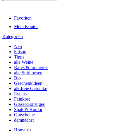
Favoriten
Mein Konto
Kategorien
Neu
Saison
Tipps
alle Weine
Rares & limitiertes
alle Spirituosen
Bio
Geschenkideen
alk.freie Getränke
Events
Feinkost
Gläser/Sonstiges
Spaß & Humor
Gutscheine
demnächst
Home
>>