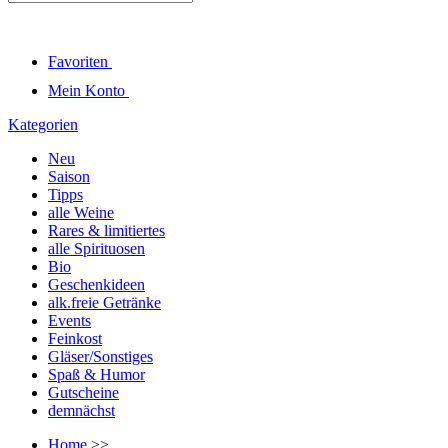
Favoriten
Mein Konto
Kategorien
Neu
Saison
Tipps
alle Weine
Rares & limitiertes
alle Spirituosen
Bio
Geschenkideen
alk.freie Getränke
Events
Feinkost
Gläser/Sonstiges
Spaß & Humor
Gutscheine
demnächst
Home
>>