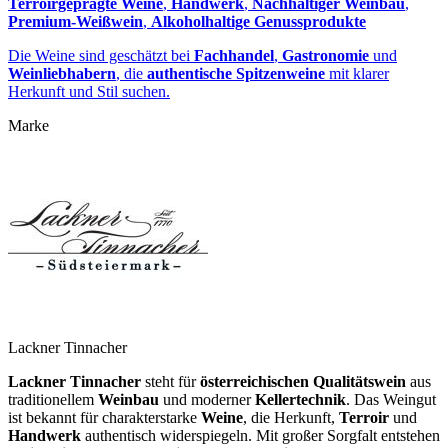
Terroirgeprägte Weine
,
Handwerk
,
Nachhaltiger Weinbau
,
Premium‑Weißwein
,
Alkoholhaltige Genussprodukte
Die Weine sind geschätzt bei
Fachhandel
,
Gastronomie
und
Weinliebhabern
, die
authentische Spitzenweine
mit klarer
Herkunft und Stil suchen.
Marke
Lackner Tinnacher
Lackner Tinnacher
steht für
österreichischen Qualitätswein
aus
traditionellem
Weinbau
und moderner
Kellertechnik
. Das Weingut
ist bekannt für charakterstarke
Weine
, die Herkunft,
Terroir
und
Handwerk
authentisch widerspiegeln. Mit großer Sorgfalt entstehen