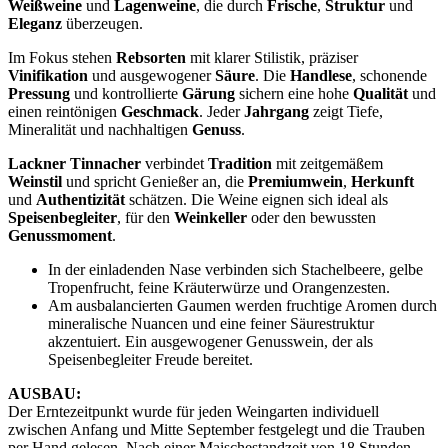
Weißweine
und
Lagenweine
, die durch
Frische
,
Struktur
und
Eleganz
überzeugen.
Im Fokus stehen
Rebsorten
mit klarer Stilistik, präziser
Vinifikation
und ausgewogener
Säure
. Die
Handlese
, schonende
Pressung
und kontrollierte
Gärung
sichern eine hohe
Qualität
und
einen reintönigen
Geschmack
. Jeder
Jahrgang
zeigt Tiefe,
Mineralität und nachhaltigen
Genuss
.
Lackner Tinnacher
verbindet
Tradition
mit zeitgemäßem
Weinstil
und spricht Genießer an, die
Premiumwein
,
Herkunft
und
Authentizität
schätzen. Die Weine eignen sich ideal als
Speisenbegleiter
, für den
Weinkeller
oder den bewussten
Genussmoment
.
In der einladenden Nase verbinden sich Stachelbeere, gelbe
Tropenfrucht, feine Kräuterwürze und Orangenzesten.
Am ausbalancierten Gaumen werden fruchtige Aromen durch
mineralische Nuancen und eine feiner Säurestruktur
akzentuiert. Ein ausgewogener Genusswein, der als
Speisenbegleiter Freude bereitet.
AUSBAU:
Der Erntezeitpunkt wurde für jeden Weingarten individuell
zwischen Anfang und Mitte September festgelegt und die Trauben
per Hand gelesen. Nach einer Maischestandzeit von 18 Stunden