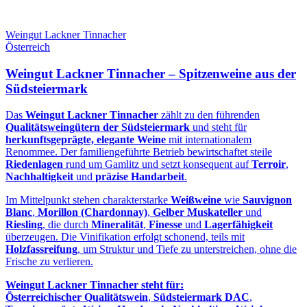
Weingut Lackner Tinnacher
Österreich
Weingut Lackner Tinnacher – Spitzenweine aus der
Südsteiermark
Das
Weingut Lackner Tinnacher
zählt zu den führenden
Qualitätsweingütern der Südsteiermark
und steht für
herkunftsgeprägte, elegante Weine
mit internationalem
Renommee. Der familiengeführte Betrieb bewirtschaftet steile
Riedenlagen
rund um Gamlitz und setzt konsequent auf
Terroir
,
Nachhaltigkeit
und
präzise Handarbeit
.
Im Mittelpunkt stehen charakterstarke
Weißweine
wie
Sauvignon
Blanc
,
Morillon (Chardonnay)
,
Gelber Muskateller
und
Riesling
, die durch
Mineralität
,
Finesse
und
Lagerfähigkeit
überzeugen. Die Vinifikation erfolgt schonend, teils mit
Holzfassreifung
, um Struktur und Tiefe zu unterstreichen, ohne die
Frische zu verlieren.
Weingut Lackner Tinnacher steht für:
Österreichischer Qualitätswein
,
Südsteiermark DAC
,