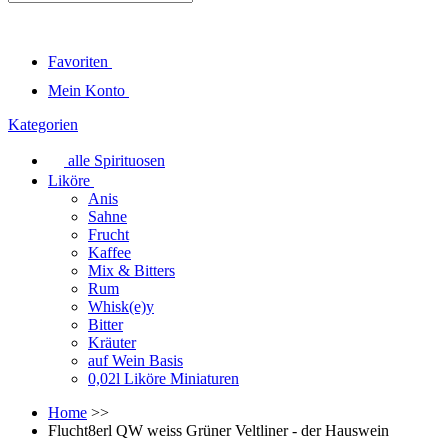
Favoriten
Mein Konto
Kategorien
alle Spirituosen
Liköre
Anis
Sahne
Frucht
Kaffee
Mix & Bitters
Rum
Whisk(e)y
Bitter
Kräuter
auf Wein Basis
0,02l Liköre Miniaturen
Home
>>
Flucht8erl QW weiss Grüner Veltliner - der Hauswein