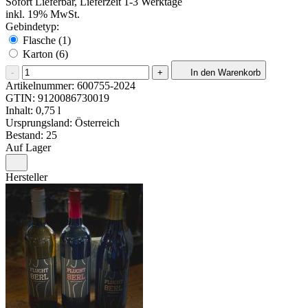
Sofort Lieferbar, Lieferzeit 1-3 Werktage
inkl. 19% MwSt.
Gebindetyp:
Flasche (1)
Karton (6)
-
+
In den Warenkorb
Artikelnummer:
600755-2024
GTIN:
9120086730019
Inhalt: 0,75 l
Ursprungsland: Österreich
Bestand: 25
Auf Lager
Hersteller