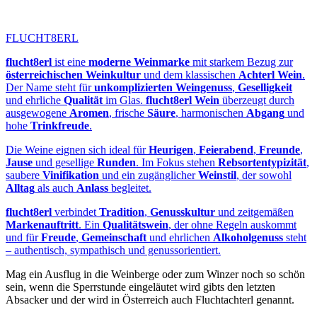
FLUCHT8ERL
flucht8erl
ist eine
moderne Weinmarke
mit starkem Bezug zur
österreichischen Weinkultur
und dem klassischen
Achterl Wein
.
Der Name steht für
unkomplizierten Weingenuss
,
Geselligkeit
und ehrliche
Qualität
im Glas.
flucht8erl Wein
überzeugt durch
ausgewogene
Aromen
, frische
Säure
, harmonischen
Abgang
und
hohe
Trinkfreude
.
Die Weine eignen sich ideal für
Heurigen
,
Feierabend
,
Freunde
,
Jause
und gesellige
Runden
. Im Fokus stehen
Rebsortentypizität
,
saubere
Vinifikation
und ein zugänglicher
Weinstil
, der sowohl
Alltag
als auch
Anlass
begleitet.
flucht8erl
verbindet
Tradition
,
Genusskultur
und zeitgemäßen
Markenauftritt
. Ein
Qualitätswein
, der ohne Regeln auskommt
und für
Freude
,
Gemeinschaft
und ehrlichen
Alkoholgenuss
steht
– authentisch, sympathisch und genussorientiert.
Mag ein Ausflug in die Weinberge oder zum Winzer noch so schön
sein, wenn die Sperrstunde eingeläutet wird gibts den letzten
Absacker und der wird in Österreich auch Fluchtachterl genannt.