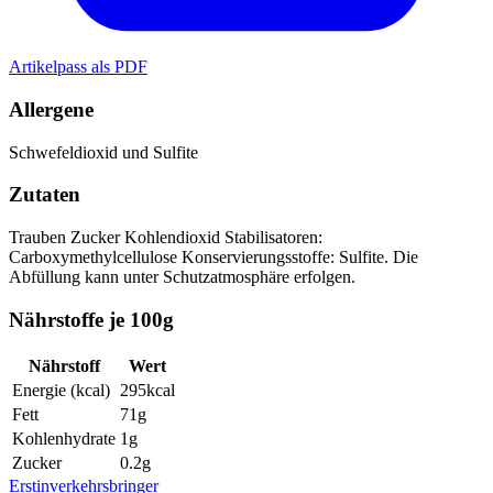
Artikelpass als PDF
Allergene
Schwefeldioxid und Sulfite
Zutaten
Trauben
Zucker
Kohlendioxid
Stabilisatoren:
Carboxymethylcellulose Konservierungsstoffe: Sulfite. Die
Abfüllung kann unter Schutzatmosphäre erfolgen.
Nährstoffe je 100g
Nährstoff
Wert
Energie (kcal)
295
kcal
Fett
71
g
Kohlenhydrate
1
g
Zucker
0.2
g
Erstinverkehrsbringer