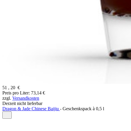
51
,
20
€
Preis pro Liter: 73,14 €
zzgl.
Versandkosten
Derzeit nicht lieferbar
Dragon & Jade Chinese Baijiu
-
Geschenkspack à
0,5 l