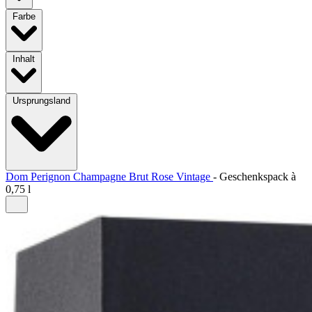
Farbe
Inhalt
Ursprungsland
Dom Perignon Champagne Brut Rose Vintage
-
Geschenkspack à
0,75 l