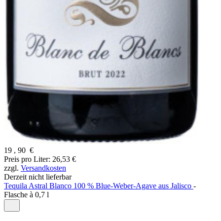
19
,
90
€
Preis pro Liter: 26,53 €
zzgl.
Versandkosten
Derzeit nicht lieferbar
Tequila Astral Blanco 100 % Blue-Weber-Agave aus Jalisco
-
Flasche à
0,7 l